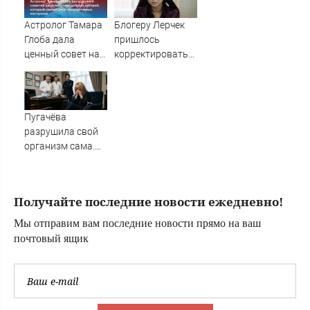
Астролог Тамара
Блогеру Лерчек
Глоба дала
пришлось
ценный совет на
корректировать
август: Нужен
свое лечение из-
добрый настрой,
за суда
который снизит
риск
Пугачёва
опрометчивых
разрушила свой
поступков
организм сама.
Врач раскрыла
«секрет»
Получайте последние новости ежедневно!
Мы отправим вам последние новости прямо на ваш
почтовый ящик