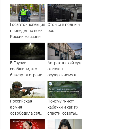
Госавтоинспекция
Стойки в полный
проведет по всей
рост
России массовые
рейды с 10
августа
В Грузии
Астраханский суд
сообщили, что
отказал
блэкаут в стране
осужденному в
произошёл из-за
колонии-
тестов на
поселении,
Ингурской ГЭС -
посчитав его
RT Russia -
опасным
Российская
Почему гниют
Медиаплатформа
армия
кабачки и как их
МирТесен
освободила село
спасти: советы
Алексеевка в
опытного
Сумской области
садовода