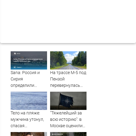
Sana: Россия и
На трассе М-5 под
Сирия
Пензой
определили
перевернулась
судьбу военных
фура - Столица58
баз
Тело на пляже:
"Тяжелейший за
мужчина утонул,
всю историю": в
спасая
Москве оценили
маленькую дочку
масштаб кризиса