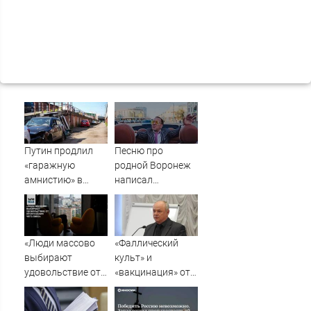
Путин продлил
Песню про
«гаражную
родной Воронеж
амнистию» в
написал
России до 1
музыкант Михаил
сентября 2031
Гребенщиков -
года
ВестиПК в
Воронеже
«Люди массово
«Фаллический
выбирают
культ» и
удовольствие от
«вакцинация» от
пропускания чего-
Грефа для
либо»
«дорогих