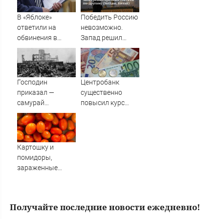
россиян»
В «Яблоке»
Победить Россию
ответили на
невозможно.
обвинения в
Запад решил
иностранном
противостоять ей
финансировании
по-другому
(NetEase, Китай)
Господин
Центробанк
приказал —
существенно
самурай
повысил курс
исполнил: почему
евро
японцы забыли,
кто сжег
Хиросиму
Картошку и
помидоры,
зараженные
опасными
заболеваниями,
не пустили в
Получайте последние новости ежедневно!
Амурскую