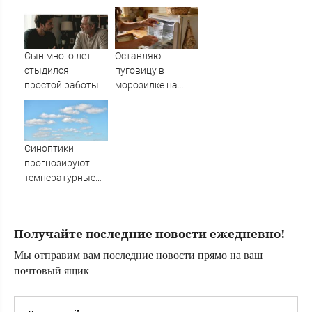
производством
плохая новость
"Пэтриотов"
для ВСУ: Этот
генерал уже
дошёл до Киева. И
Сын много лет
Оставляю
освобождал
стыдился
пуговицу в
Курщину
простой работы
морозилке на
отца, пока не
даче перед
узнал, ради чего
отъездом:
тот отказался от
сначала соседи
карьеры -
смеялась, а
Синоптики
история одной
потом начали
прогнозируют
семьи
повторять
температурные
качели в
Башкирии
Получайте последние новости ежедневно!
Мы отправим вам последние новости прямо на ваш
почтовый ящик