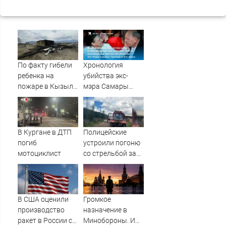
По факту гибели
Хронология
ребенка на
убийства экс-
пожаре в Кызыл-
мэра Самары
Таше возбуждено
Виктора Тархова
уголовное дело
и его жены: шесть
шокирующих
фактов, новые
В Кургане в ДТП
Полицейские
подробности
погиб
устроили погоню
мотоциклист
со стрельбой за
пьяным
водителем
трактора
В США оценили
Громкое
производство
назначение в
ракет в России с
Минобороны. И