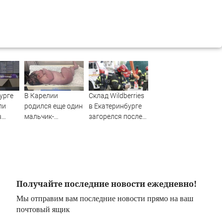
урге
В Карелии
Склад Wildberries
ли
родился еще один
в Екатеринбурге
в
мальчик-
загорелся после
—
богатырь
атаки дронов
ар:
Получайте последние новости ежедневно!
Мы отправим вам последние новости прямо на ваш
почтовый ящик