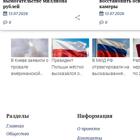
вымогательстве миллиона
восстановить ос
рублей
камеры
13.07.2026
13.07.2026
0
0
В Киеве заявили о
Президент
В МИД РФ
Ра
провале
Польши жёстко
отреагировали на
не
американской
высказался о
высказывания
по 
операции «Убей
бандеровцах и их
властей Японии
вру
лучника» против
идеологии
про атаку на
пен
России
Хиросиму
сен
Pri
Разделы
Информация
Главная
О проекте
Общество
Контакты