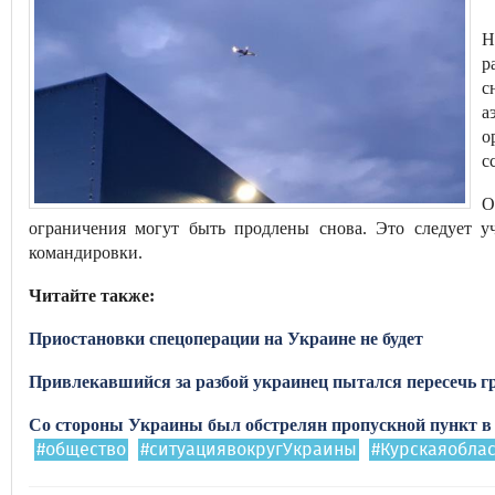
Н
р
с
а
о
с
О
ограничения могут быть продлены снова. Это следует у
командировки.
Читайте также:
Приостановки спецоперации на Украине не будет
Привлекавшийся за разбой украинец пытался пересечь г
Со стороны Украины был обстрелян пропускной пункт в
#общество
#ситуациявокругУкраины
#Курскаяоблас