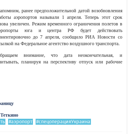
апомним, ранее предположительной датой возобновления
аботы аэропортов называли 1 апреля. Теперь этот срок
нова увеличен. Режим временного ограничения полетов в
эропорты юга и центра РФ будет действовать
риентировочно до 7 апреля, сообщило РИА Новости со
сылкой на Федеральное агентство воздушного транспорта.
бращаем внимание, что дата неокончательная, и
читывать, планируя на перспективу отпуск или рабочие
раницу
 Теткино
ть
#аэропорт
#спецоперацияУкраина