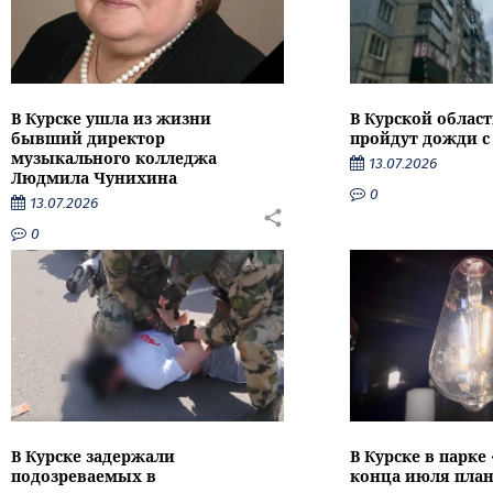
В Курске ушла из жизни
В Курской облас
бывший директор
пройдут дожди с
музыкального колледжа
13.07.2026
Людмила Чунихина
0
13.07.2026
0
В Курске задержали
В Курске в парке
подозреваемых в
конца июля пла