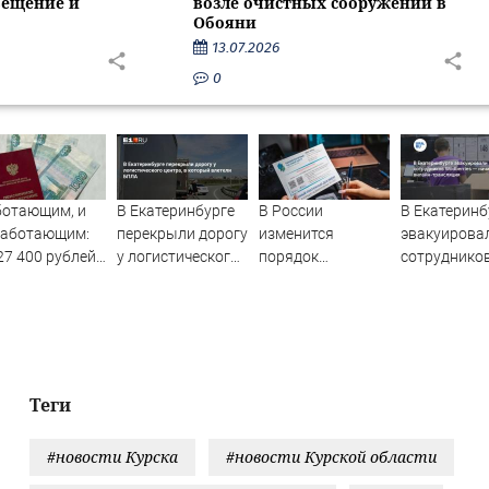
вещение и
возле очистных сооружений в
Обояни
13.07.2026
0
ботающим, и
В Екатеринбурге
В России
В Екатеринб
работающим:
перекрыли дорогу
изменится
эвакуирова
27 400 рублей
у логистического
порядок
сотруднико
чат
центра, в который
получения
Wildberries 
сионерам в
влетели БПЛА
квитанций ЖКХ
начался пож
тябре -
онлайн-
maMedia.ru
трансляция
Теги
#новости Курска
#новости Курской области