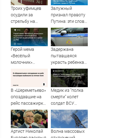
Троих уфимцев
Залужный
осудили за
признал правоту
стрельбу на
Путина: эти слова
кладбище в
прозвучали не
Башкирии
просто так
Герой мема
Задержана
«Весёлый
пытавшаяся
молочник»
украсть ребенка
подготовил
россиянка
запасной план на
случай
выдворения его
В «Шереметьево»
Медик из "полка
семьи из РФ
опоздавшие на
смерти" колет
рейс пассажирки
солдат ВСУ
выбежали на
"отключающими
летное поле
страх"
психотропами
Артист Николай
Волна массовых
Бурляев раскрыл
отключений