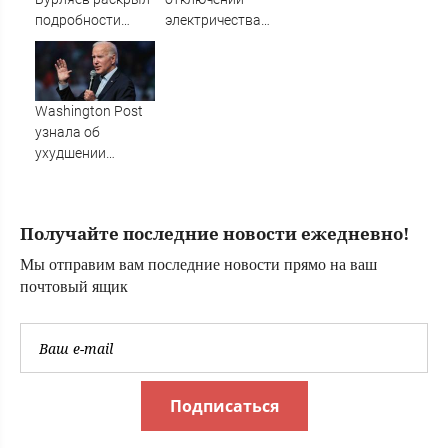
подробности
электричества
своей карьеры
накрыла
Волгоград в 40-
градусное пекло
Washington Post
узнала об
ухудшении
состояния
Байдена,
страдающего от
Получайте последние новости ежедневно!
рака - Новости на
Вести.ru
Мы отправим вам последние новости прямо на ваш
почтовый ящик
Подписаться