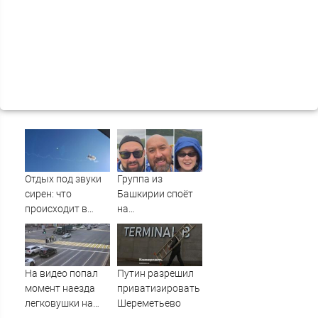
Отдых под звуки
Группа из
сирен: что
Башкирии споёт
происходит в
на
Сочи на фоне
географическом
массированных
Северном полюсе
атак
беспилотников
На видео попал
Путин разрешил
момент наезда
приватизировать
легковушки на
Шереметьево