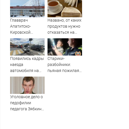
пешеходов, где
пострадали
минимум восемь
человек
Главврач
Названо, от каких
06/08/2026 –
Апатитско-
продуктов нужно
Новости
Кировской
отказаться на
больницы
ужин
уволился
Появились кадры
Старики-
наезда
разбойники:
автомобиля на
пьяная пожилая
пешеходов в
байкерша на
Омске
советском
мотоцикле
попалась
Уголовное дело о
автоинспекторам
педофилии
06/08/2026 –
педагога Зябкина
Новости
отправляется в
суд в
Петрозаводске