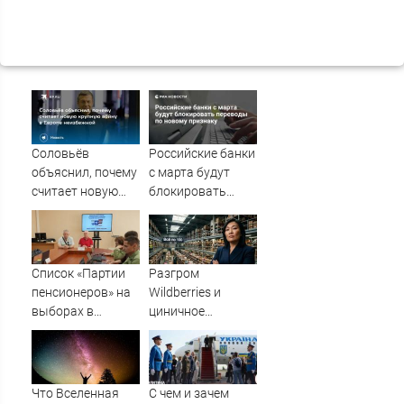
Соловьёв
Российские банки
объяснил, почему
с марта будут
считает новую
блокировать
крупную войну в
переводы по
Европе
новому признаку
неизбежной
Список «Партии
Разгром
пенсионеров» на
Wildberries и
выборах в
циничное
Заксобрание
обращение к
возглавил 48-
русским
летний Алексей
Осмоловский
Что Вселенная
С чем и зачем