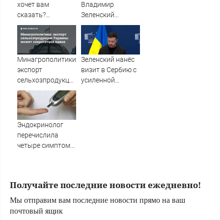
хочет вам
Владимир
сказать?
Зеленский
Выберите карту
прилетел в
Таро - и
Белград - Лента
прочитайте
новостей Крыма
послание -
Минагрополитики:
Зеленский нанёс
AmurMedia.ru
экспорт
визит в Сербию с
сельхозпродукции
усиленной
Украины может
охраной
сократиться
вдвое
Эндокринолог
перечислила
четыре симптома
сахарного
диабета
Получайте последние новости ежедневно!
Мы отправим вам последние новости прямо на ваш
почтовый ящик