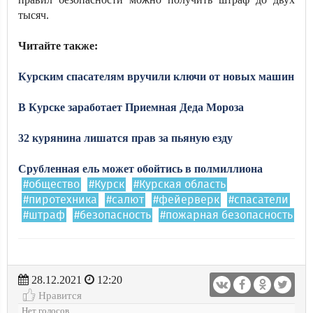
тысяч.
Читайте также:
Курским спасателям вручили ключи от новых машин
В Курске заработает Приемная Деда Мороза
32 курянина лишатся прав за пьяную езду
Срубленная ель может обойтись в полмиллиона
#общество
#Курск
#Курская область
#пиротехника
#салют
#фейерверк
#спасатели
#штраф
#безопасность
#пожарная безопасность
28.12.2021
12:20
Нравится
Нет голосов