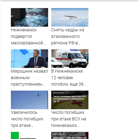
Нижнекамск
Сняты кадры из
подвергся
атакованного
массированной
региона РФ в
атаке БПЛА, есть
1200 км от
погибшие
границы
Мирошник назвал
В Нижнекамске
военным
12 человек
преступлением
погибли, еще 39
атаку дронов ВСУ
пострадали при
на Нижнекамск
атаке БПЛА
Увеличилось
Число погибших
число погибших
при атаке ВСУ на
при атаке
Нижнекамск
беспилотников:
увеличилось до
среди них есть
13