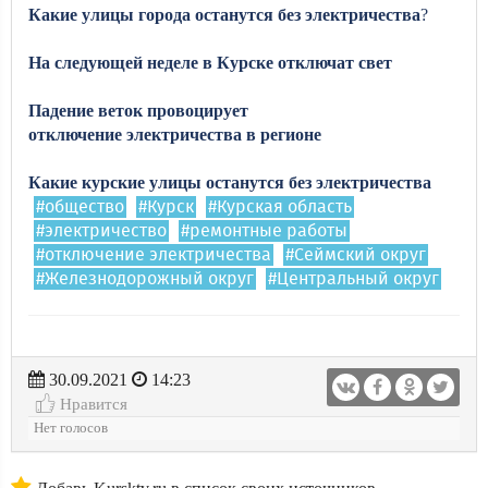
Какие
улицы
города
останутся
без
электричества
?
На следующей неделе в Курске отключат свет
Падение веток провоцирует
отключение электричества в регионе
Какие курские улицы останутся без электричества
#общество
#Курск
#Курская область
#электричество
#ремонтные работы
#отключение электричества
#Сеймский округ
#Железнодорожный округ
#Центральный округ
30.09.2021
14:23
Нравится
Нет голосов