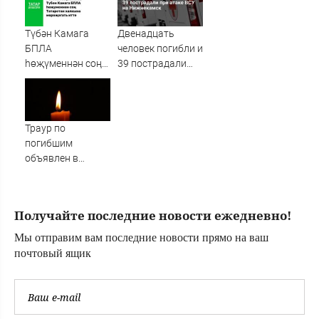
ребенок
Түбән Камага
Двенадцать
БПЛА
человек погибли и
һөҗүменнән соң
39 пострадали
Рөстәм
при атаке ВСУ на
Миңнеханов
Нижнекамск
Татарстан
халкына
Траур по
мөрәҗәгать итте
погибшим
объявлен в
Татарстане после
атак ВСУ -
Новости на
Получайте последние новости ежедневно!
Вести.ru
Мы отправим вам последние новости прямо на ваш
почтовый ящик