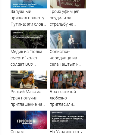
Залужный
Троих уфимцев
признал правоту
осудили за
Путина: эти слова
стрельбу на
прозвучали не
кладбище в
просто так
Башкирии
Медик из "полка
Солистка-
смерти" колет
народница из
солдат ВСУ
села Таштып и
"отключающими
SHAMAN спели на
страх"
одной сцене
психотропами
Рыжий Макс из
Брат с женой
Урая получил
любезно
приглашение на
пригласили
проект «Голос.
погостить, но
Дети»
лучше бы мы
сняли квартиру
Овнам
На Украине есть