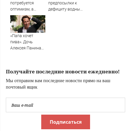
потребуется
предпосылки к
оптимизм, а
дефициту водных
Водолеям –
ресурсов, заявил
настойчивость:
эксперт
гороскоп на
воскресенье, 9
«Папа хочет
августа
пива». Дочь
Алексея Панина*
поставила отцу
печальный
диагноз
Получайте последние новости ежедневно!
Мы отправим вам последние новости прямо на ваш
почтовый ящик
Подписаться