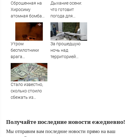
подробности об
Сброшенная на
Дыхание осени:
ударах России 9
Хиросиму
что готовит
августа 2026 года
атомная бомба
погода для
создала
Тверской области
невиданный
на второй неделе
ранее металл на
августа
Земле
Утром
За прошедшую
беспилотники
ночь над
врага
территорией
попытались
Тверской области
атаковать
уничтожены
предприятия в
вражеские БПЛА
Поволжье, но им
Стало известно,
помешал кран
сколько стоило
сбежать из
воинской части
на Украине
Получайте последние новости ежедневно!
Мы отправим вам последние новости прямо на ваш