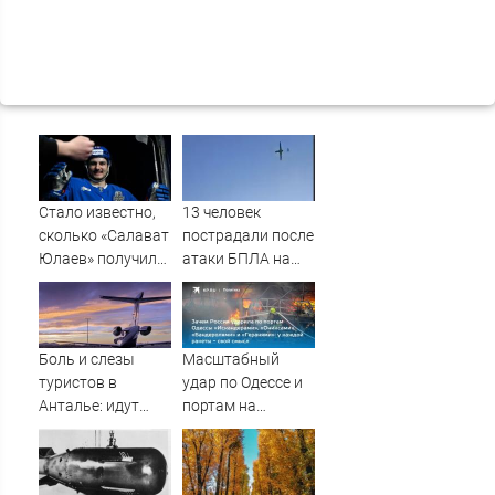
Стало известно,
13 человек
сколько «Салават
пострадали после
Юлаев» получил
атаки БПЛА на
от СКА в сделке
российский город
по Бландиси
Боль и слезы
Масштабный
туристов в
удар по Одессе и
Анталье: идут
портам на
массовые
Украине:
задержки рейсов
Последние
в Россию
новости,