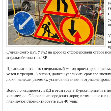
Р
О
С
у
о
У
к
п
Суджанского ДРСУ №2 на дорогах отфрезеровали старое пок
асфальтобетона типа SP.
Предполагается, что специальный метод проектирования см
колеи и трещин. А значит, должен увеличить срок его экспл
люки, нанесли разметку, установили знаки и отремонтирова
Всего по нацпроекту БКД в этом году в Курске привели в п
километров. Обновление городских дорог, в том числе и в 
планируют отремонтировать еще 40 улиц.