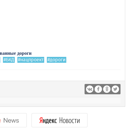
ванные дороги
#БКД
#нацпроект
#дороги