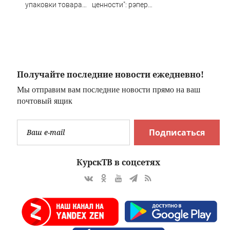
упаковки товара
ценности": рэпер
 об
с маркетплейса и
ST – о смысле
укусила ребенка
песни Ирины
Волк
в
Получайте последние новости ежедневно!
Мы отправим вам последние новости прямо на ваш
почтовый ящик
Подписаться
КурскТВ в соцсетях