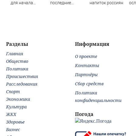
для начала
последние
напиток россиян
осл
переговоров о
новости на 7
жиз
мире с Украиной
августа 2026:
рос
последствия,
атаки на склады
Wildberries,
состояние
Разделы
Информация
пострадавших
Главная
О проекте
Общество
Контакты
Политика
Партнёры
Происшествия
Сбор средств
Расследования
Спорт
Политика
Экономика
конфиденциальности
Культура
Погода
ЖКХ
Здоровье
Бизнес