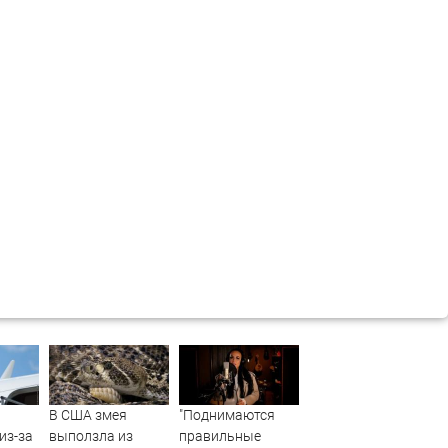
В США змея
"Поднимаются
из-за
выползла из
правильные