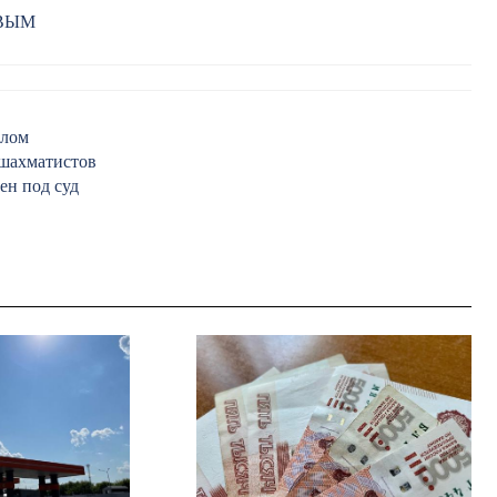
РВЫМ
елом
 шахматистов
ен под суд