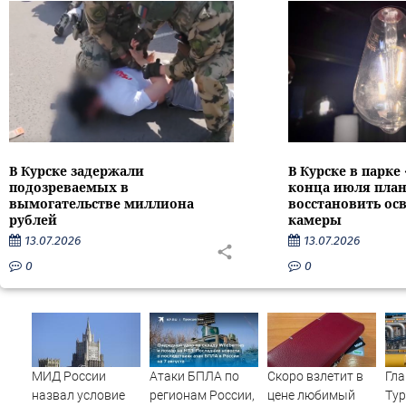
В Курске задержали
В Курске в парке
подозреваемых в
конца июля пла
вымогательстве миллиона
восстановить ос
рублей
камеры
13.07.2026
13.07.2026
0
0
МИД России
Атаки БПЛА по
Скоро взлетит в
Гла
назвал условие
регионам России,
цене любимый
Тур