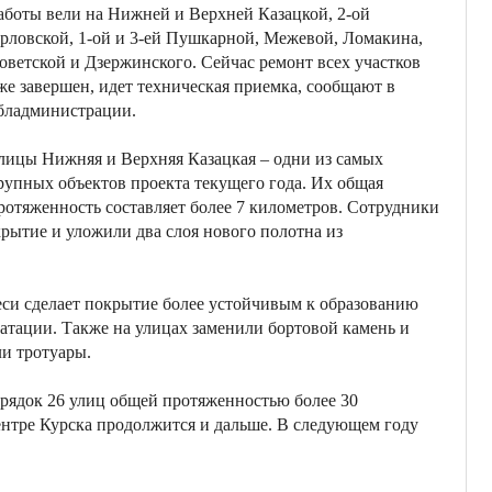
аботы вели на Нижней и Верхней Казацкой, 2-ой
рловской, 1-ой и 3-ей Пушкарной, Межевой, Ломакина,
оветской и Дзержинского. Сейчас ремонт всех участков
же завершен, идет техническая приемка, сообщают в
бладминистрации.
лицы Нижняя и Верхняя Казацкая – одни из самых
рупных объектов проекта текущего года. Их общая
ротяженность составляет более 7 километров. Сотрудники
рытие и уложили два слоя нового полотна из
еси сделает покрытие более устойчивым к образованию
уатации. Также на улицах заменили бортовой камень и
ли тротуары.
орядок 26 улиц общей протяженностью более 30
центре Курска продолжится и дальше. В следующем году