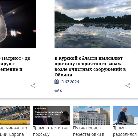
 «Патриот» до
В Курской области выясняют
нируют
причину неприятного запаха
вещение и
возле очистных сооружений в
Обояни
13.07.2026
0
ва минэнерго
Трамп ответил на
Путин провел
Трамп
ции: Европа
просьбу
перестановки в
разозлился 