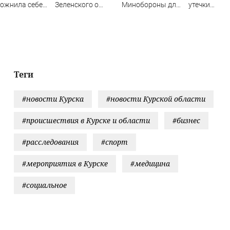
ожнила себе
Зеленского о
Минобороны для
утечки
нь отказом от
поставках
улучшения
информации
сийского газа
противоракет
обеспечения
истощении
Армии России
запасов
боеприпасо
Теги
#новости Курска
#новости Курской области
#происшествия в Курске и области
#бизнес
#расследования
#спорт
#мероприятия в Курске
#медицина
#социальное