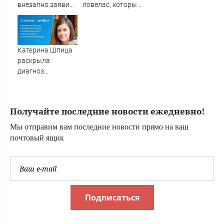
внезапно заявил
ловелас, который
о победе России.
10 лет
Хитрый план или
обманывал
признание
женщин, после
реальности?
судов похудел на
Катерина Шпица
30 кг и стал
раскрыла
возвращать
диагноз
долги
новорожденного
сына: больше
молчать нет
Получайте последние новости ежедневно!
смысла
Мы отправим вам последние новости прямо на ваш
почтовый ящик
Подписаться