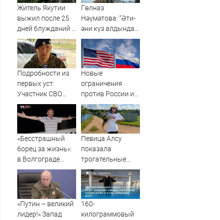
Житель Якутии
Гөлназ
выжил после 25
Нәүмәтова: “Әти-
дней блужданий в
әни күз алдында
тайге
батып үлә яздым”
Подробности из
Новые
первых уст:
ограничения
Участник СВО
против России и
рассказал, что
Ирана прошли
спасло его в
голосование в
схватке с
Сенате США
медведем
«Бесстрашный
Певица Алсу
борец за жизнь»:
показала
в Волгограде
трогательные
прощаются с
фото из деревни
анестезиологом-
Уяндык в
реаниматолог
Башкирии
высшей
«Путин – великий
160-
категории
лидер!» Запад
килограммовый