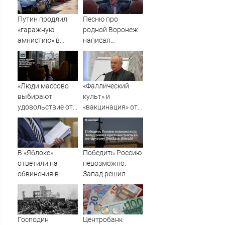
Путин продлил
Песню про
«гаражную
родной Воронеж
амнистию» в
написал
России до 1
музыкант Михаил
сентября 2031
Гребенщиков -
года
ВестиПК в
Воронеже
«Люди массово
«Фаллический
выбирают
культ» и
удовольствие от
«вакцинация» от
пропускания чего-
Грефа для
либо»
«дорогих
россиян»
В «Яблоке»
Победить Россию
ответили на
невозможно.
обвинения в
Запад решил
иностранном
противостоять ей
финансировании
по-другому
(NetEase, Китай)
Господин
Центробанк