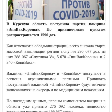
В Курскую область поступила партия вакцины
«ЭпиВакКороны». По прививочным пунктам
распространяется 1590 доз.
Как отмечают в обладминистрации, всего с начала старта
массовой вакцинации регион получил 296 077 доз, из
них 288 067 «Спутника V», 5 670 «ЭпиВакКороны» и 2
340 «КовиВака».
Вакцины «ЭпиВакКорона» и «КовиВак» поступают в
регионы ограниченными партиями. Прививать
поступившей вакциной «ЭпиВакКорона» будут вначале
записавшихся на очередь и по медицинским показаниям.
По последним данным, первым компонентом вакцины в
области уже привито 276 092 человека, полностью
завершили вакцинацию 188 867 курян.