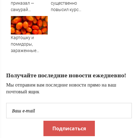
приказал —
существенно
самурай
повысил курс
исполнил: почему
евро
японцы забыли,
кто сжег
Хиросиму
Картошку и
помидоры,
зараженные
опасными
заболеваниями,
не пустили в
Получайте последние новости ежедневно!
Амурскую
область из Китая
Мы отправим вам последние новости прямо на ваш
(ФОТО)
почтовый ящик
Подписаться