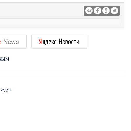
РВЫМ
 ждут