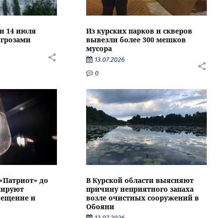
ти 14 июля
Из курских парков и скверов
 грозами
вывезли более 300 мешков
мусора
13.07.2026
0
 «Патриот» до
В Курской области выясняют
нируют
причину неприятного запаха
вещение и
возле очистных сооружений в
Обояни
13.07.2026