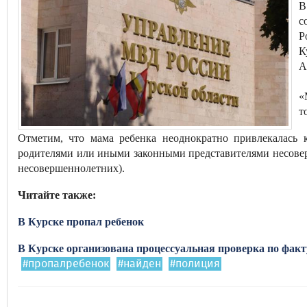
В
с
Р
К
А
«
т
Отметим, что мама ребенка неоднократно привлекалась 
родителями или иными законными представителями несове
несовершеннолетних).
Читайте также:
В Курске пропал ребенок
В Курске организована процессуальная проверка по фак
#пропалребенок
#найден
#полиция