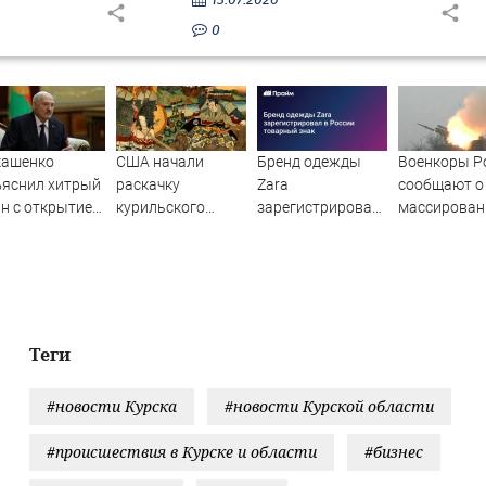
0
кашенко
США начали
Бренд одежды
Военкоры Р
ъяснил хитрый
раскачку
Zara
сообщают о
н с открытием
курильского
зарегистрировал
массирова
ницы для
вопроса на
в России
ударах по К
ропейцев
Дальнем
товарный знак
Востоке?
Теги
#новости Курска
#новости Курской области
#происшествия в Курске и области
#бизнес