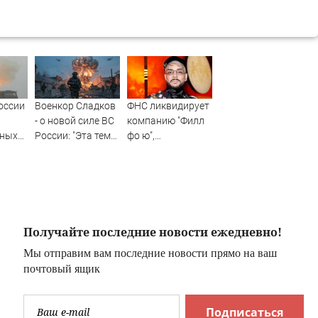
оссии
Военкор Сладков
ФНС ликвидирует
- о новой силе ВС
компанию "Филл
нных
России: "Эта тема
фо ю",
иеву
очень пугает
принадлежащую
украинское
Киркорову
военное
командование"
Получайте последние новости ежедневно!
Мы отправим вам последние новости прямо на ваш
почтовый ящик
Подписаться