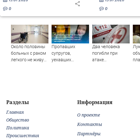
0
0
Около половины
Пропавших
Два человека
Лу
больных с раком
супругов,
погибли при
об
легкого не живут
уехавших
атаке
пла
и года после
отдыхать на
беспилотника по
гра
постановки
природу, нашли
дому в Керчи
ев
диагноза
мертвыми на
заднем сиденье
автомобиля
Разделы
Информация
Главная
О проекте
Общество
Контакты
Политика
Партнёры
Происшествия