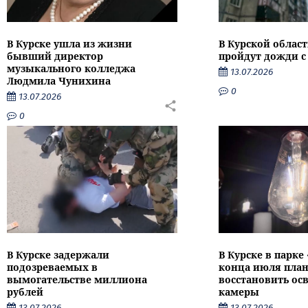
В Курске ушла из жизни
В Курской облас
бывший директор
пройдут дожди с
музыкального колледжа
13.07.2026
Людмила Чунихина
0
13.07.2026
0
В Курске задержали
В Курске в парке
подозреваемых в
конца июля пла
вымогательстве миллиона
восстановить ос
рублей
камеры
13.07.2026
13.07.2026