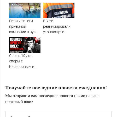
Afanasy.biz –
Сочи на фоне
Тверские новости.
массированных
Новости Твери.
атак
Тверь н
беспилотников
Первые итоги
В Уфе
приемной
реанимировали
кампании в вузы
утопающего
в 2026 году: кто
прямо на берегу
поступил на
пляжа
бюджет, сколько
«Солнечный»
олимпиадников,
Срок в 10 лет,
результаты,
споры с
последние
Киркоровым и
новости
критика SHAMAN:
как сложилась
судьба барда
Получайте последние новости ежедневно!
Александра
Новикова ✿✔️
Мы отправим вам последние новости прямо на ваш
TVCenter.ru
почтовый ящик