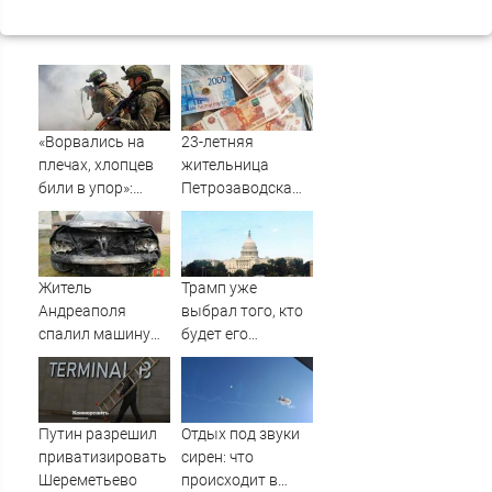
«Ворвались на
23-летняя
плечах, хлопцев
жительница
били в упор»:
Петрозаводска
Алексеево-
вынесла все
Дружковка стала
деньги из дома
могильником для
родителей
«птах Мадьяра»
Житель
Трамп уже
Андреаполя
выбрал того, кто
спалил машину
будет его
молодого
преемником
ухажера своей
жены – Новости
Твери и городов
Путин разрешил
Отдых под звуки
Тверской области
приватизировать
сирен: что
сегодня -
Шереметьево
происходит в