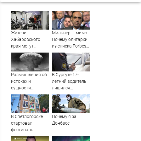
Жители
Мильнер — мимо.
Хабаровского
Почему олигархи
края могут
из списка Forbes
оформить вычет
сдают паспорта
за расходы на
РФ?
занятия спортом
Размышления об
В Сургуте 17-
истоках и
летний водитель
сущности
лишился
ядерного оружия
автомобиля
:: Издательство
после дрифта в
Русская Идея
центре города
В Светлогорске
Почему я за
стартовал
Донбасс
фестиваль
современного