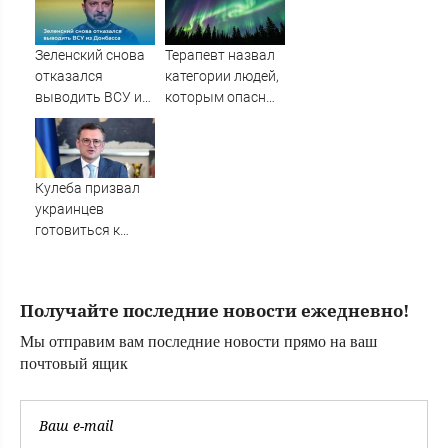
искусства «Море
внутри»
Зеленский снова
Терапевт назвал
отказался
категории людей,
выводить ВСУ из
которым опасны
Донбасса
магнитные бури
Кулеба призвал
украинцев
готовиться к
росту числа
нападений на них
в Польше -
Получайте последние новости ежедневно!
Новости на
Вести.ru
Мы отправим вам последние новости прямо на ваш
почтовый ящик