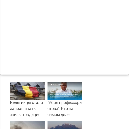
Бельгийцы стали
"Убил профессора
запрашивать
страх": Кто на
«визы традиционных
самом деле
ценностей» в
виноват в смерти
посольстве РФ
ученого Зезина,