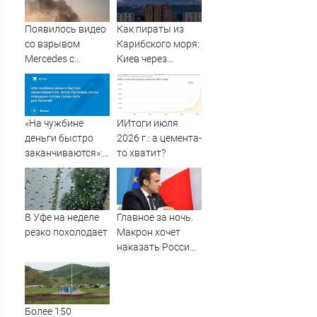
остановившего
мальчишек на
Появилось видео
Как пираты из
поле с горохом
со взрывом
Карибского моря:
Mercedes с
Киев через
гендиректором
посредников
«Уралдронзавода»
попросил о
на Урале
перемирии »
PolitCentr-NEWS
«На чужбине
ИИтоги июля
деньги быстро
2026 г.: а цемента-
заканчиваются»:
то хватит?
Алла Пугачева
после операции
готова снова петь
для богачей
В Уфе на неделе
Главное за ночь.
резко похолодает
Макрон хочет
наказать Россию,
а мигранты
изнасиловали
ребёнка
Более 150