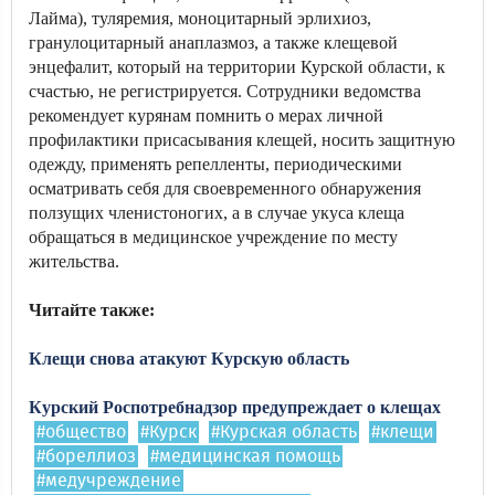
Лайма), туляремия, моноцитарный эрлихиоз,
гранулоцитарный анаплазмоз, а также клещевой
энцефалит, который на территории Курской области, к
счастью, не регистрируется. Сотрудники ведомства
рекомендует курянам помнить о мерах личной
профилактики присасывания клещей, носить защитную
одежду, применять репелленты, периодическими
осматривать себя для своевременного обнаружения
ползущих членистоногих, а в случае укуса клеща
обращаться в медицинское учреждение по месту
жительства.
Читайте также:
Клещи снова атакуют Курскую область
Курский Роспотребнадзор предупреждает о клещах
#общество
#Курск
#Курская область
#клещи
#бореллиоз
#медицинская помощь
#медучреждение