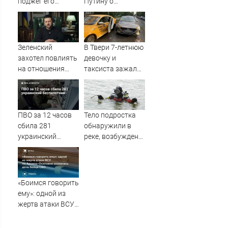
поджег его
Путину о
машину
появлении моды
на семью и детей
у российских
студентов
Зеленский
В Твери 7-летнюю
захотел повлиять
девочку и
на отношения
таксиста зажало
между Россией и
дверью
Китаем
автомобиля –
Новости Твери и
городов Тверской
ПВО за 12 часов
Тело подростка
области сегодня -
сбила 281
обнаружили в
Afanasy.biz –
украинский
реке, возбуждено
Тверские новости.
беспилотник
уголовное дело
Новости Твери.
Тверь но
«Боимся говорить
ему»: одной из
жертв атаки ВСУ
по Архипо-
Осиповке