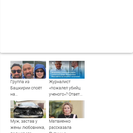
Группа из
Журналист
Башкирии споёт
«пожалел убийц
на
ученого»? Ответ
географическом
Владимира
Северном полюсе
Ворсобина на
отклики
читателей
Муж, застав у
Матвиенко
жены любовника,
рассказала