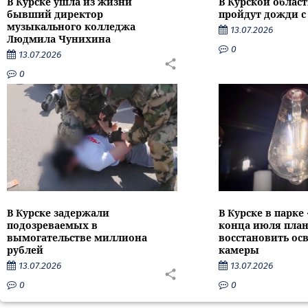
В Курске ушла из жизни
В Курской облас
бывший директор
пройдут дожди с
музыкального колледжа
13.07.2026
Людмила Чунихина
0
13.07.2026
0
В Курске задержали
В Курске в парке
подозреваемых в
конца июля пла
вымогательстве миллиона
восстановить ос
рублей
камеры
13.07.2026
13.07.2026
0
0