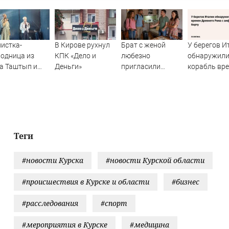
истка-
В Кирове рухнул
Брат с женой
У берегов И
одница из
КПК «Дело и
любезно
обнаружил
а Таштып и
Деньги»
пригласили
корабль вр
AMAN спели на
погостить, но
Древнего Ри
ой сцене
лучше бы мы
амфорами н
сняли квартиру
борту
Теги
#новости Курска
#новости Курской области
#происшествия в Курске и области
#бизнес
#расследования
#спорт
#мероприятия в Курске
#медицина