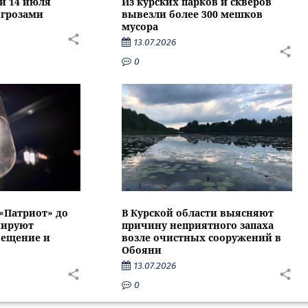
ти 14 июля
Из курских парков и скверов
 грозами
вывезли более 300 мешков
мусора
13.07.2026
0
 «Патриот» до
В Курской области выясняют
нируют
причину неприятного запаха
вещение и
возле очистных сооружений в
Обояни
13.07.2026
0