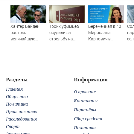
Хантер Байден
Троих уфимцев
Беременная в 40
Сол
раскрыл
осудили за
Мирослава
нар
величайшую
стрельбу на
Карпович в
сел
ошибку своего
кладбище в
гольфах показала
SH
отца: бездействие
Башкирии
домашние фото:
одн
против Трампа
только для мужа
Разделы
Информация
Главная
О проекте
Общество
Контакты
Политика
Партнёры
Происшествия
Сбор средств
Расследования
Спорт
Политика
Экономика