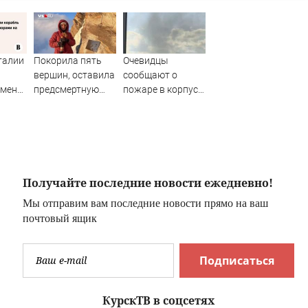
талии
Покорила пять
Очевидцы
и
вершин, оставила
сообщают о
емен
предсмертную
пожаре в корпусе
ма с
записку и
ТГСХА
а
послание сыну.
Что с телом
Натальи
Наговициной,
погибшей на пике
Получайте последние новости ежедневно!
Победы
Мы отправим вам последние новости прямо на ваш
почтовый ящик
Подписаться
КурскТВ в соцсетях