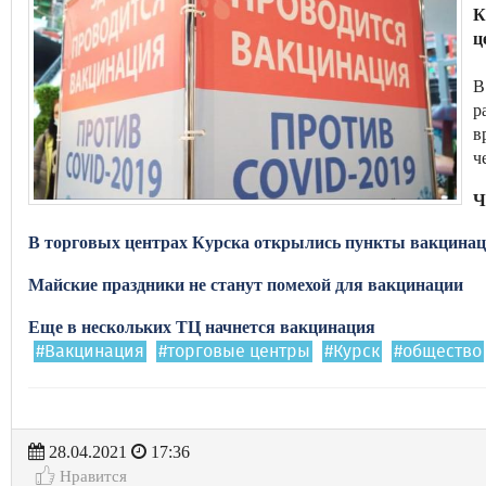
К
ц
В
р
в
ч
Ч
В торговых центрах Курска открылись пункты вакцина
Майские праздники не станут помехой для вакцинации
Еще в нескольких ТЦ начнется вакцинация
#Вакцинация
#торговые центры
#Курск
#общество
28.04.2021
17:36
Нравится