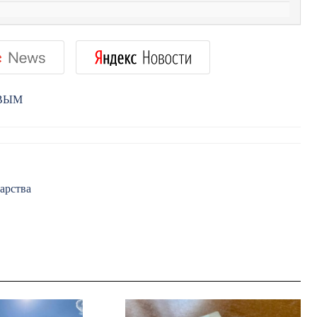
РВЫМ
арства