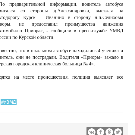
По предварительной информации, водитель автобуса
вигался со стороны д.Александровка, выезжая на
втодорогу Курск – Иванино в сторону н.п.Селиховы
воры, не предоставил преимущества движения
втомобилю Приора», - сообщили в пресс-службе УМВД
оссии по Курской области.
звестно, что в школьном автобусе находились 4 ученика и
читель, они не пострадали. Водителя «Приоры» зажало в
урская городская клиническая больница № 4».
дятся на месте происшествия, полиция выясняет все
#УВМД