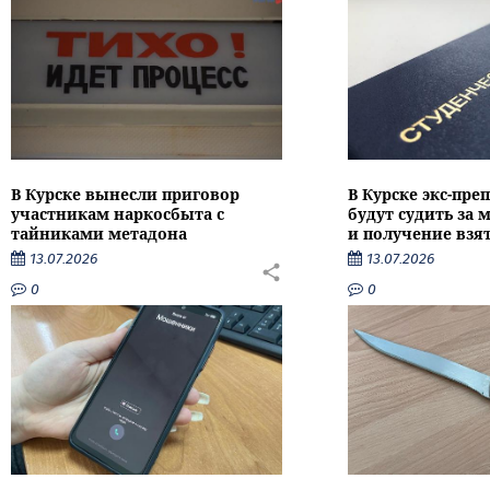
В Курске вынесли приговор
В Курске экс-пре
участникам наркосбыта с
будут судить за
тайниками метадона
и получение взя
13.07.2026
13.07.2026
0
0