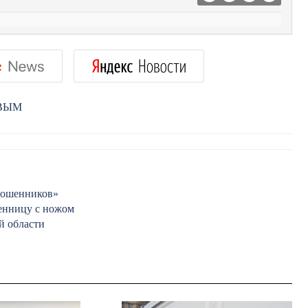
РВЫМ
«мошенников»
венницу с ножом
й области