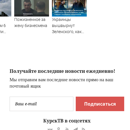
Пожизненное за
Украинцы
м 6
жену бизнесмена
вышвырнут
ли
Зеленского, как
 БПЛА
только состятся
выборы: о чем
говорят
соцопросы
незалежной
Получайте последние новости ежедневно!
Мы отправим вам последние новости прямо на ваш
почтовый ящик
Подписаться
КурскТВ в соцсетях