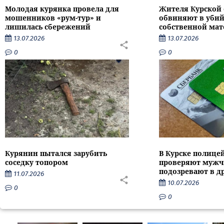
Молодая курянка провела для
Жителя Курской 
мошенников «рум-тур» и
обвиняют в убий
лишилась сбережений
собственной мат
13.07.2026
13.07.2026
0
0
Курянин пытался зарубить
В Курске полице
соседку топором
проверяют мужч
подозревают в д
11.07.2026
10.07.2026
0
0