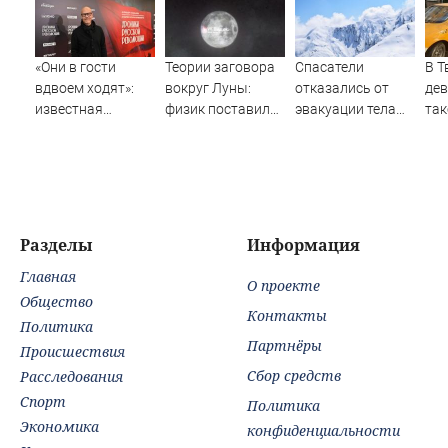
«Они в гости
Теории заговора
Спасатели
В Т
вдвоем ходят»:
вокруг Луны:
отказались от
дев
известная
физик поставил
эвакуации тела
так
журналистка
под сомнение
Натальи
дв
подтвердила
снимки NASA
Наговицыной с
ав
роман
семитысячника
Нов
Бондарчука и
гор
Исаковой
обл
Afa
Разделы
Информация
Тве
Главная
Нов
О проекте
Тве
Общество
Контакты
Политика
Партнёры
Происшествия
Сбор средств
Расследования
Спорт
Политика
Экономика
конфиденциальности