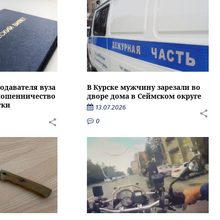
подавателя вуза
В Курске мужчину зарезали во
 мошенничество
дворе дома в Сеймском округе
тки
13.07.2026
0