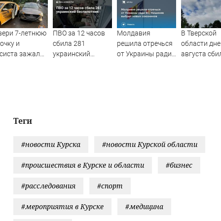
вери 7-летнюю
ПВО за 12 часов
Молдавия
В Тверской
очку и
сбила 281
решила отречься
области дне
систа зажало
украинский
от Украины ради
августа сби
ерью
беспилотник
ЕС: Кишинев
украинские
томобиля –
выбрал новых
ости Твери и
союзников
одов Тверской
асти сегодня -
nasy.biz –
Теги
рские новости.
ости Твери.
#новости Курска
#новости Курской области
рь но
#происшествия в Курске и области
#бизнес
#расследования
#спорт
#мероприятия в Курске
#медицина