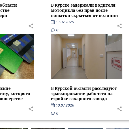
области
В Курске задержали водителя
стве
мотоцикла без прав после
ери
попытки скрыться от полиции
13.07.2026
0
йские
В Курской области расследуют
ину, которого
травмирование рабочего на
ропперстве
стройке сахарного завода
10.07.2026
0