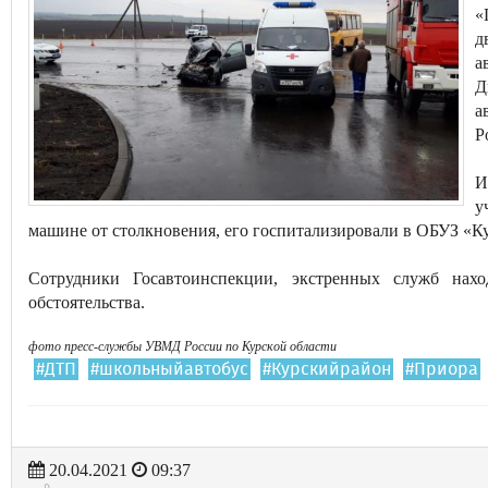
«
д
а
Д
а
Р
И
у
машине от столкновения, его госпитализировали в ОБУЗ «К
Сотрудники Госавтоинспекции, экстренных служб нахо
обстоятельства.
фото пресс-службы УВМД России по Курской области
#ДТП
#школьныйавтобус
#Курскийрайон
#Приора
20.04.2021
09:37