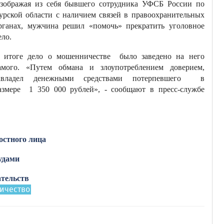
зображая из себя бывшего сотрудника УФСБ России по
урской области с наличием связей в правоохранительных
рганах, мужчина решил «помочь» прекратить уголовное
ело.
 итоге дело о мошенничестве было заведено на него
амого. «Путем обмана и злоупотреблением доверием,
авладел денежными средствами потерпевшего в
азмере 1 350 000 рублей», - сообщают в пресс-службе
ностного лица
удами
ательств
ичество