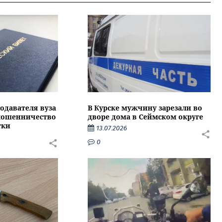
подавателя вуза
В Курске мужчину зарезали во
 мошенничество
дворе дома в Сеймском округе
тки
13.07.2026
0