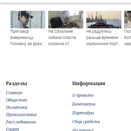
Приговор
На Сахалине
Не радуйтесь
По
американцу
собака спасла
раньше времени:
бол
Гилману за драки
хозяина от
украинские порты
нар
в воронежском
медведя, но
стонут, но
спр
СИЗО
попала в клинику
«Рыбарь» назвал
нос
потребовали
с глубокими
четыре причины,
ужесточить -
ранами
почему угроза
Новости на
для России жива
Вести.ru
Разделы
Информация
Главная
О проекте
Общество
Контакты
Политика
Партнёры
Происшествия
Сбор средств
Расследования
Спорт
Политика