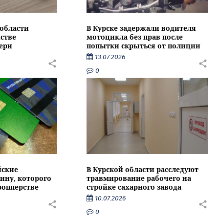
области
В Курске задержали водителя
стве
мотоцикла без прав после
ери
попытки скрыться от полиции
13.07.2026
0
йские
В Курской области расследуют
ину, которого
травмирование рабочего на
ропперстве
стройке сахарного завода
10.07.2026
0