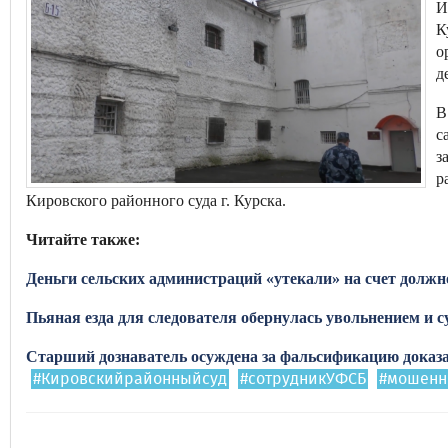
И
К
о
д
В
с
з
р
Кировского районного суда г. Курска.
Читайте также:
Деньги сельских администраций «утекали» на счет долж
Пьяная езда для следователя обернулась увольнением и с
Старший дознаватель осуждена за фальсификацию доказ
#Кировскийрайонныйсуд
#сотрудникУФСБ
#мошенн