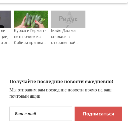
 ли
Кураж и Герман -
Майя Джама
ции,
не в почете: из
снялась в
и эту
Сибири пришла
откровенной
ез
новинка получше
фотосессии для
- огурцов на 50%
Grazia
больше -
SakhalinMedia.ru
Получайте последние новости ежедневно!
Мы отправим вам последние новости прямо на ваш
почтовый ящик
Подписаться