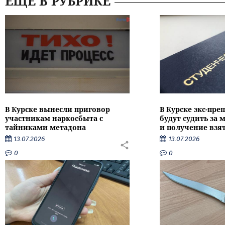
ЕЩЕ В РУБРИКЕ
В Курске вынесли приговор
В Курске экс-пре
участникам наркосбыта с
будут судить за
тайниками метадона
и получение взя
13.07.2026
13.07.2026
0
0