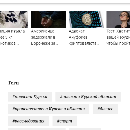
лиция изъяла
Американца
Адвокат
Тест: Хватит
ее 3 кг
задержали в
Ануфриев:
вашей эруди
котиков,
Воронеже за
криптовалюта
чтобы пройт
ятанных в
пьяный дебош в
служит
викторину б
ках 17-12-2022
поезде
платёжным
помощи
инструментом
интернета?
бизнеса - RT
Russia -
Медиаплатформа
Теги
МирТесен
#новости Курска
#новости Курской области
#происшествия в Курске и области
#бизнес
#расследования
#спорт