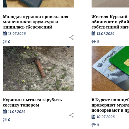
Молодая курянка провела для
Жителя Курской 
мошенников «рум-тур» и
обвиняют в убий
лишилась сбережений
собственной мат
13.07.2026
13.07.2026
0
0
Курянин пытался зарубить
В Курске полице
соседку топором
проверяют мужч
подозревают в д
11.07.2026
10.07.2026
0
0