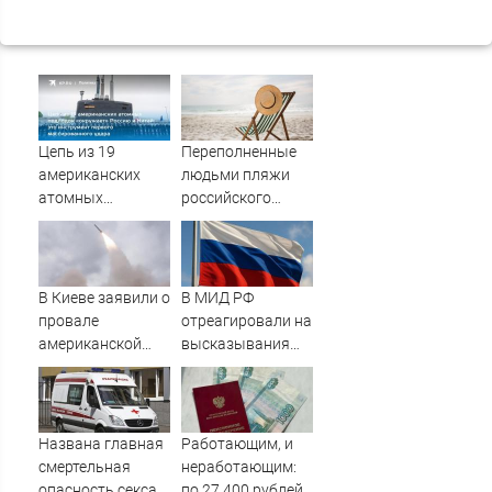
Цепь из 19
Переполненные
американских
людьми пляжи
атомных
российского
подлодок
курортного
«окружает»
города сняли на
Россию и Китай:
видео
это инструмент
В Киеве заявили о
В МИД РФ
первого
провале
отреагировали на
массированного
американской
высказывания
удара
операции «Убей
властей Японии
лучника» против
про атаку на
России
Хиросиму
Названа главная
Работающим, и
смертельная
неработающим:
опасность секса
по 27 400 рублей