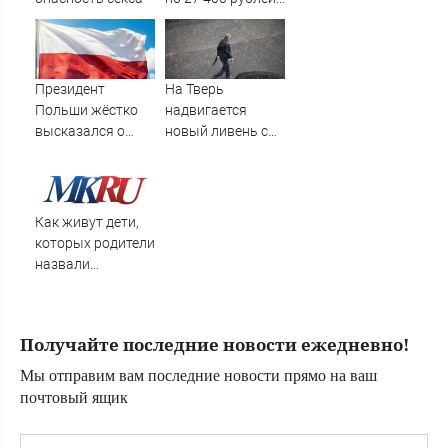
вручат
пенсионерам в
сентябре -
PrimaMedia.ru
Президент
На Тверь
Польши жёстко
надвигается
высказался о
новый ливень с
бандеровцах и их
грозой и градом
идеологии
Как живут дети,
которых родители
назвали
диковинными
именами?
Получайте последние новости ежедневно!
Мы отправим вам последние новости прямо на ваш
почтовый ящик