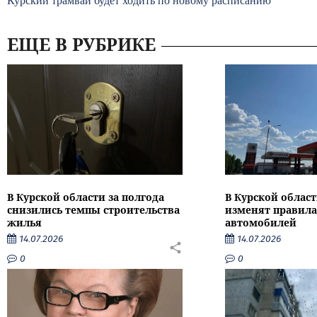
Курский трамвай будет ходить по новому расписанию
ЕЩЕ В РУБРИКЕ
В Курской области за полгода
В Курской област
снизились темпы строительства
изменят правила
жилья
автомобилей
14.07.2026
14.07.2026
0
0