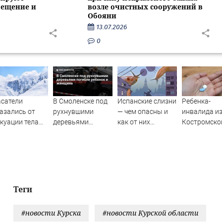
вещение и
возле очистных сооружений в
Обояни
13.07.2026
0
сатели
В Смоленске под
Испанские слизни
Ребенка-
азались от
рухнувшими
— чем опасны и
инвалида и
куации тела
деревьями
как от них
Костромско
тальи
погибли ребенок
избавиться
области ос
говицыной с
и женщина
без жизнен
митысячника
важных
препаратов
Теги
#новости Курска
#новости Курской области