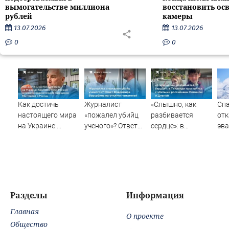
вымогательстве миллиона
восстановить ос
рублей
камеры
13.07.2026
13.07.2026
0
0
Как достичь
Журналист
«Слышно, как
Спа
настоящего мира
«пожалел убийц
разбивается
отк
на Украине:
ученого»? Ответ
сердце»: в
эва
Замглавы МИД
Владимира
Таиланде
На
Грушко вспомнил
Ворсобина на
простились с
На
пронзительное
отклики
убитыми
се
завещание
читателей
россиянами
Миттерана о
Романом и
России
Дианой
Разделы
Информация
Главная
О проекте
Общество