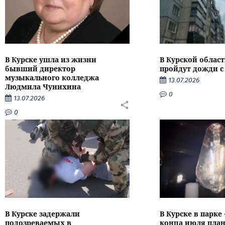
В Курске ушла из жизни
В Курской облас
бывший директор
пройдут дожди с
музыкального колледжа
13.07.2026
Людмила Чунихина
0
13.07.2026
0
В Курске задержали
В Курске в парке
подозреваемых в
конца июля пла