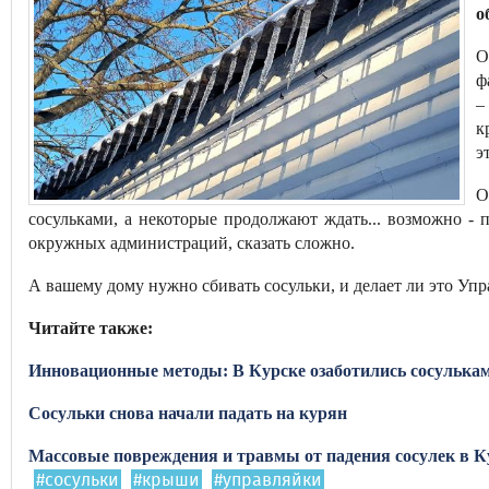
о
О
ф
–
к
э
О
сосульками, а некоторые продолжают ждать... возможно 
окружных администраций, сказать сложно.
А вашему дому нужно сбивать сосульки, и делает ли это Уп
Читайте также:
Инновационные методы: В Курске озаботились сосулька
Сосульки снова начали падать на курян
Массовые повреждения и травмы от падения сосулек в К
#сосульки
#крыши
#управляйки