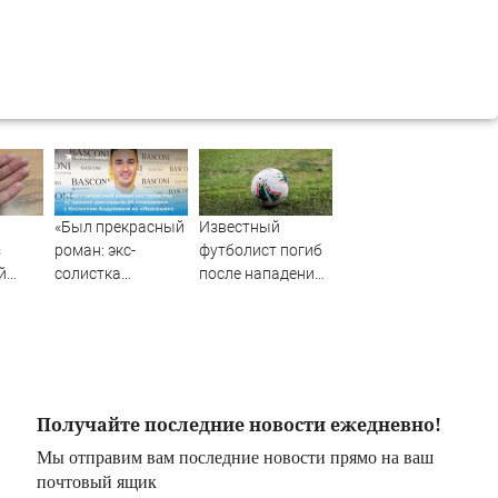
«Был прекрасный
Известный
з
роман: экс-
футболист погиб
й
солистка
после нападения
тавили
«Стрелок»
в возрасте 27 лет
но
рассказала об
отношениях с
Кириллом
Андреевым из
«Иванушек»
Получайте последние новости ежедневно!
Мы отправим вам последние новости прямо на ваш
почтовый ящик