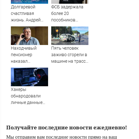
источник, откуда
Долгаревой
ФСБ задержала
был громкий
счастливая
более 20
хлопок
жизнь. Андрей
пособников
Бледный
украинских кол-
пронзительно
центров за
зачитал стихи
кибермошенничество
вместо рэпа: «У
Находчивый
Пять человек
меня на душе сто
пенсионер
заживо сгорели в
и один шов — это
наказал
машине на трассе
туше»
мошенников
(ФОТО)
изощренным
способом
Хакеры
обнародовали
личные данные
более 100 тысяч
британских
силовиков -
Получайте последние новости ежедневно!
Новости на
Вести.ru
Мы отправим вам последние новости прямо на ваш