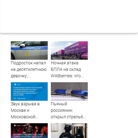
Подросток напал
Ночная атака
на десятилетнюю
БПЛА на склад
девочку,
Wildberries: что
ворвавшись в
известно об
квартиру
очередном ударе
по логистическим
центрам
Звук взрыва в
Пьяный
07/08/2026 –
Москве и
россиянин
Новости
Московской
открыл стрельбу
области 7 августа
по скорой
2026 года:
помощи и
Причины,
полицейским