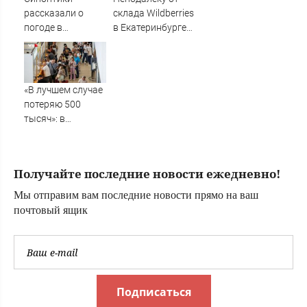
рассказали о
склада Wildberries
погоде в
в Екатеринбурге
Кировской
заметили столб
области на 7
черного дыма
августа
«В лучшем случае
потеряю 500
тысяч»: в
аэропорту
Волгограда
начались
Получайте последние новости ежедневно!
массовые
задержки рейсов
Мы отправим вам последние новости прямо на ваш
почтовый ящик
Подписаться