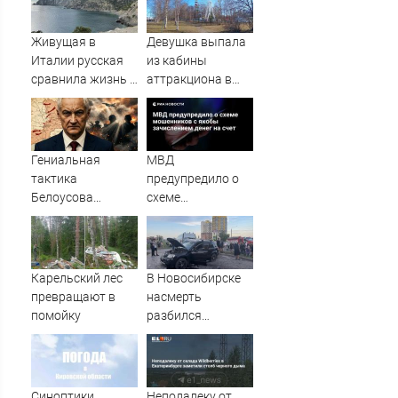
Живущая в
Девушка выпала
Италии русская
из кабины
сравнила жизнь в
аттракциона в
Европе и в Крыму
российском
городе
Гениальная
МВД
тактика
предупредило о
Белоусова
схеме
сработала:
мошенников с
Мощнейший удар
якобы
на самом
зачислением
неожиданном
денег на счет
Карельский лес
В Новосибирске
направлении.
превращают в
насмерть
Армия
помойку
разбился
форсировала
мотоциклист
реку. Ключевой
узел обороны пал
Синоптики
Неподалеку от