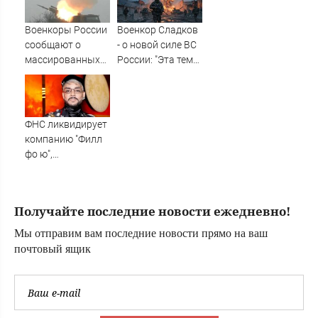
Востоке?
Военкоры России
Военкор Сладков
сообщают о
- о новой силе ВС
массированных
России: "Эта тема
ударах по Киеву
очень пугает
украинское
военное
командование"
ФНС ликвидирует
компанию "Филл
фо ю",
принадлежащую
Киркорову
Получайте последние новости ежедневно!
Мы отправим вам последние новости прямо на ваш
почтовый ящик