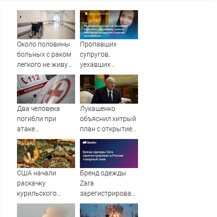
Около половины
Пропавших
больных с раком
супругов,
легкого не живут
уехавших
и года после
отдыхать на
постановки
природу, нашли
диагноза
мертвыми на
заднем сиденье
Два человека
Лукашенко
автомобиля
погибли при
объяснил хитрый
атаке
план с открытием
беспилотника по
границы для
дому в Керчи
европейцев
США начали
Бренд одежды
раскачку
Zara
курильского
зарегистрировал
вопроса на
в России
Дальнем
товарный знак