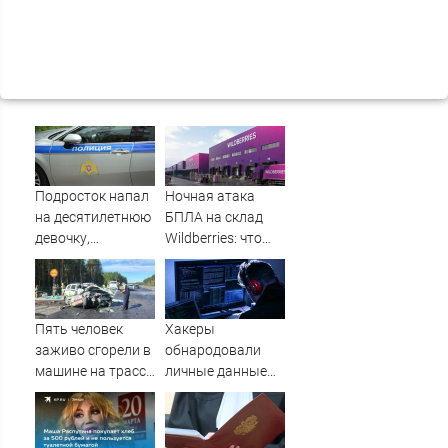
Подросток напал
Ночная атака
на десятилетнюю
БПЛА на склад
девочку,
Wildberries: что
ворвавшись в
известно об
квартиру
очередном ударе
по логистическим
центрам
Пять человек
Хакеры
07/08/2026 –
заживо сгорели в
обнародовали
Новости
машине на трассе
личные данные
(ФОТО)
более 100 тысяч
британских
силовиков -