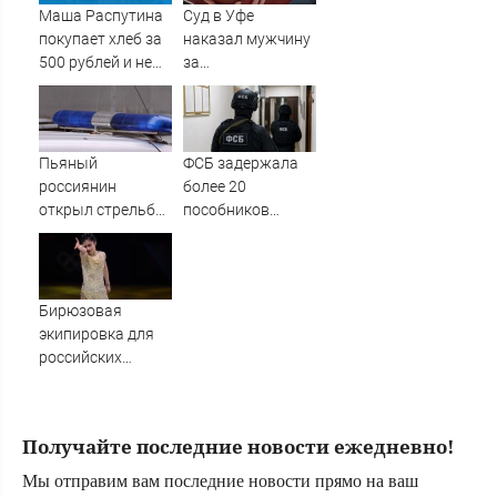
Новости на
Маша Распутина
Суд в Уфе
Вести.ru
покупает хлеб за
наказал мужчину
500 рублей и не
за
пользуется
издевательства
туалетной
над родителями
бумагой
Пьяный
ФСБ задержала
россиянин
более 20
открыл стрельбу
пособников
по скорой
украинских кол-
помощи и
центров за
полицейским
кибермошенничество
Бирюзовая
экипировка для
российских
фигуристов в
нейтральном
статусе ISU
Получайте последние новости ежедневно!
Мы отправим вам последние новости прямо на ваш