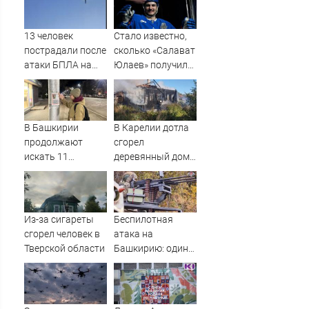
13 человек
Стало известно,
пострадали после
сколько «Салават
атаки БПЛА на
Юлаев» получил
российский город
от СКА в сделке
по Бландиси
В Башкирии
В Карелии дотла
продолжают
сгорел
искать 11
деревянный дом
пропавших без
(ФОТО)
вести
Из-за сигареты
Беспилотная
сгорел человек в
атака на
Тверской области
Башкирию: один
БПЛА в Уфе
врезался в кран и
упал на кровлю