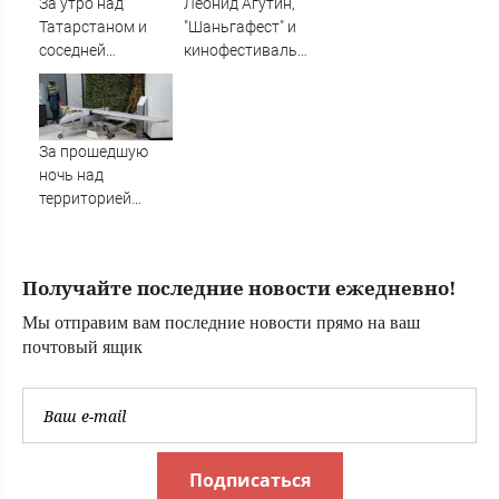
За утро над
Леонид Агутин,
Татарстаном и
"Шаньгафест" и
соседней
кинофестиваль
республикой
стран СНГ: как
сбиты 12
пройдет
вражеских БПЛА -
празднование
Минобороны
105-летия Коми
За прошедшую
09/08/2026 –
ночь над
Новости
территорией
Тверской области
уничтожены
вражеские БПЛА
Получайте последние новости ежедневно!
Мы отправим вам последние новости прямо на ваш
почтовый ящик
Подписаться