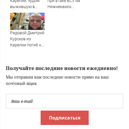
Карелии, чудом
при атаке ВСУ на
выжившую в
Нижнекамск
страшной аварии,
оказались
вертолетом
иностранцы
отправили в
Санкт-Петербург
Рядовой Дмитрий
Курсков из
Карелии погиб на
СВО
Получайте последние новости ежедневно!
Мы отправим вам последние новости прямо на ваш
почтовый ящик
Подписаться