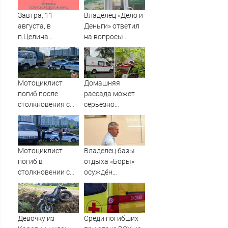
Завтра, 11
Владелец «Дело и
августа, в
Деньги» ответил
п.Целина
на вопросы
отключат
Newsler.ru
электроэнергию
на 3 улицах
Мотоциклист
Домашняя
погиб после
рассада может
столкновения с
серьезно
«Газелью» в Твери
подорвать
– Новости Твери и
здоровье
городов Тверской
области сегодня -
Мотоциклист
Владелец базы
Afanasy.biz –
погиб в
отдыха «Боры»
Тверские новости.
столкновении с
осуждён
Новости Твери.
ГАЗЕлью в Твери
за гибель
Тверь ново
подростка
на водоёме
Девочку из
Среди погибших