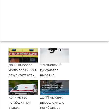
До 13 выросло
Ульяновский
число погибших в
губернатор
результате атаки
выразил
дронов ВСУ на
соболезнования
Нижнекамск -
семьям погибших
Новости на
в Нижнекамске
Вести.ru
Количество
До 13 человек
погибших при
выросло число
атаке
погибших в