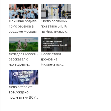
беспилотников на
результате атаки
Нижнекамск
дронов ВСУ на
выросло до 13
Нижнекамск
Женщина родила
Число погибших
16-го ребенка в
при атаке БПЛА
роддоме Москвы
на Нижнекамск
достигло 13
Депздрав Москвы
После атаки
рассказал о
дронов на
«конкуренте
Нижнекамск
борщевика» в
госпитализировали
России
более 20 человек
Дело о теракте
возбуждено
после атаки ВСУ
на Нижнекамск -
Новости на