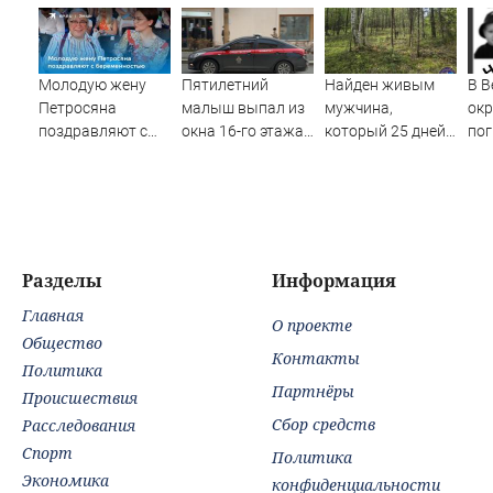
Молодую жену
Пятилетний
Найден живым
В В
Петросяна
малыш выпал из
мужчина,
окр
поздравляют с
окна 16-го этажа
который 25 дней
по
беременностью
в Казани
блуждал по тайге
пр
(ФОТО)
по
реб
Разделы
Информация
Главная
О проекте
Общество
Контакты
Политика
Партнёры
Происшествия
Сбор средств
Расследования
Спорт
Политика
Экономика
конфиденциальности