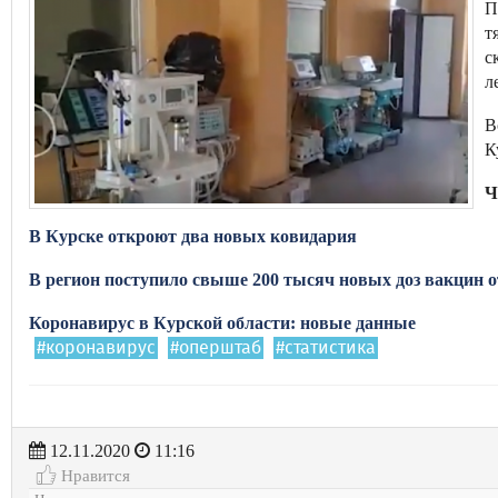
П
т
с
л
В
К
Ч
В Курске откроют два новых ковидария
В регион поступило свыше 200 тысяч новых доз вакцин о
Коронавирус в Курской области: новые данные
#коронавирус
#оперштаб
#статистика
12.11.2020
11:16
Нравится