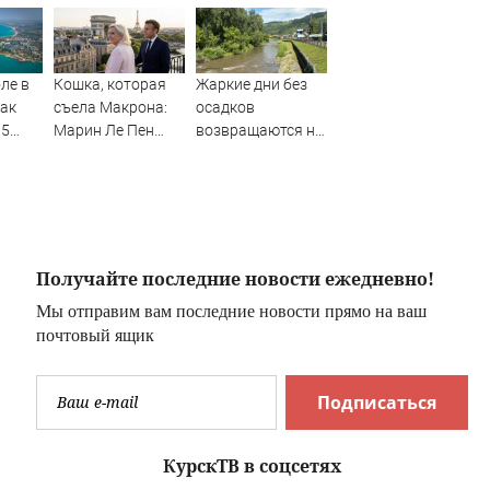
ле в
Кошка, которая
Жаркие дни без
так
съела Макрона:
осадков
35
Марин Ле Пен
возвращаются на
ов -
готова стать
Алтай
президентом
Франции. Что это
даст России
Получайте последние новости ежедневно!
Мы отправим вам последние новости прямо на ваш
почтовый ящик
Подписаться
КурскТВ в соцсетях