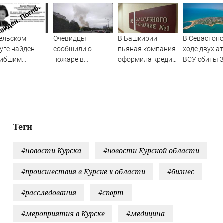
ельском
Очевидцы
В Башкирии
В Севастопо
уге найден
сообщили о
пьяная компания
ходе двух а
гибшим
пожаре в
оформила кредит
ВСУ сбиты 
опавший
Мурманске
на знакомого
беспилотник
луторагодовалый
Новости на
ёнок
Вести.ru
Теги
#новости Курска
#новости Курской области
#происшествия в Курске и области
#бизнес
#расследования
#спорт
#мероприятия в Курске
#медицина