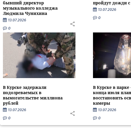
бывший директор
пройдут дожди с
музыкального колледжа
13.07.2026
Людмила Чунихина
0
13.07.2026
0
В Курске задержали
В Курске в парке
подозреваемых в
конца июля пла
вымогательстве миллиона
восстановить ос
рублей
камеры
13.07.2026
13.07.2026
0
0