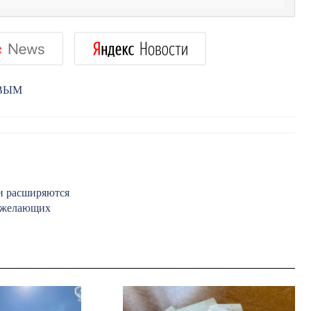
РВЫМ
и расширяются
х желающих