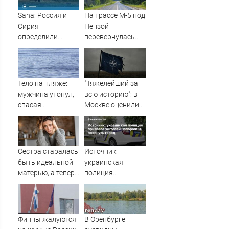
Sana: Россия и
На трассе М-5 под
Сирия
Пензой
определили
перевернулась
судьбу военных
фура - Столица58
баз
Тело на пляже:
"Тяжелейший за
мужчина утонул,
всю историю": в
спасая
Москве оценили
маленькую дочку
масштаб кризиса
09/08/2026 –
в НАТО
Новости
Сестра старалась
Источник:
быть идеальной
украинская
матерью, а теперь
полиция
рыдает, потому
призвала
что у дочери к ней
жителей
куча претензий
Запорожья
покинуть город
Финны жалуются
В Оренбурге