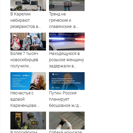
В Карелии
Тренд на
набирают
греческие и
резервистов в
славянские: в
огневые группы
курганском ЗАГСе
(ФОТО)
назвали самые
редкие имена за
2026 год
Более 7 тысяч
Находящуюся в
новосибирцев
розыске женщину
получили
задержали в
прибавку к
Мурманске
пенсии от СФР
Несчастье с
Путин: Россия
вдовой
планирует
Караченцова:
бесшовное ж/д
появились
сообщение от
печальные
Балтики до
подробности о
Индийского
Людмиле
океана
В российском
Собака искусала