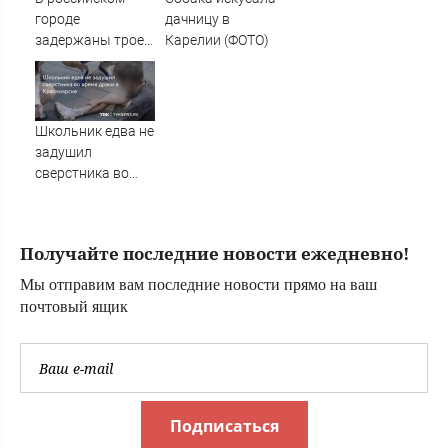
Поргиной
городе
дачницу в
задержаны трое
Карелии (ФОТО)
подростков,
готовивших
теракт против
военных
Школьник едва не
задушил
сверстника во
время драки в
Красноярске
Получайте последние новости ежедневно!
Мы отправим вам последние новости прямо на ваш
почтовый ящик
Подписаться