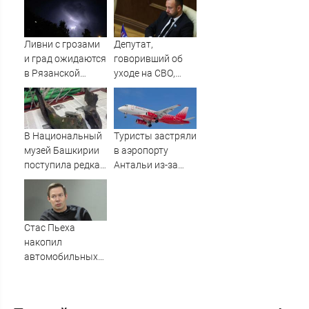
Шебалино
Ливни с грозами
Депутат,
и град ожидаются
говоривший об
в Рязанской
уходе на СВО,
области — МЧС
полгода
прогуливал
заседания
Заксобрания
В Национальный
Туристы застряли
музей Башкирии
в аэропорту
поступила редкая
Антальи из-за
находка
сбоев в
ледникового
расписании
периода
рейсов
Стас Пьеха
накопил
автомобильных
штрафов