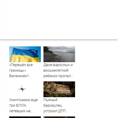
«Перешёл все
Двое взрослых и
границы»:
восьмилетний
Вагенкнехт
ребенок пропали
жёстко ответила
во время сплава
послу Украины
по реке
08/08/2026 –
Новости
Уничтожено еще
Пьяный
три БПЛА,
барнаулец
летевших на
устроил ДТП
Москву
ночью в