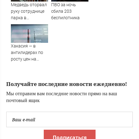
из-за блокировки
Медведь оторвал
ПВО за ночь
проезда
руку сотруднице
сбила 203
парка в
беспилотника
Уссурийске
Хакасия — в
антилидерах по
росту цен на
бензин в стране
Получайте последние новости ежедневно!
Мы отправим вам последние новости прямо на ваш
почтовый ящик
Подписаться