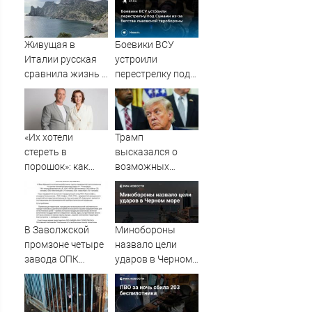
Живущая в
Боевики ВСУ
Италии русская
устроили
сравнила жизнь в
перестрелку под
Европе и в Крыму
Сумами из-за
бегства
львовской
теробороны
«Их хотели
Трамп
стереть в
высказался о
порошок»: как
возможных
патриоты Рыбин
поставках ракет-
и Сенчукова
перехватчиков
бросили вызов
Украине
«гнилому шоу-
В Заволжской
Минобороны
бизу»
промзоне четыре
назвало цели
завода ОПК
ударов в Черном
заявили об угрозе
море
срыва
гособоронзаказа