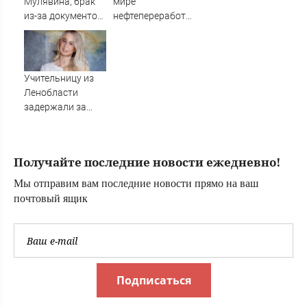
Мулявина, брак
мире
из-за документов
нефтепереработчик
и пиццерия во
нарастил закупки
Флориде: как
из России
сложилась
судьба солиста
Учительницу из
«Песняров»
Ленобласти
Анатолия
задержали за
Кашепарова ✿✔️
совращение
TVCenter.ru
четвероклассника
Получайте последние новости ежедневно!
Мы отправим вам последние новости прямо на ваш
почтовый ящик
Подписаться