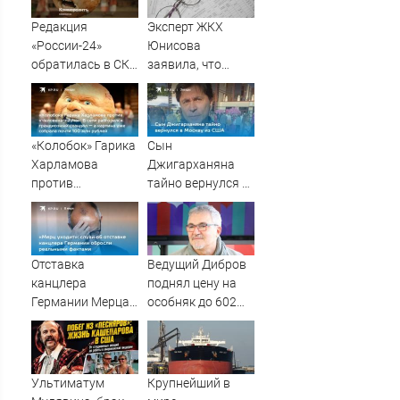
Редакция
Эксперт ЖКХ
«России-24»
Юнисова
обратилась в СКР
заявила, что
из-за травли
ремонт больше не
съемочной
будет котловым
группы «Колобка»
«Колобок» Гарика
Сын
Харламова
Джигарханяна
против
тайно вернулся в
«Человека-паука»:
Москву из США
В сети разгорелся
грандиозный
скандал — а
Отставка
Ведущий Дибров
картина уже
канцлера
поднял цену на
собрала почти
Германии Мерца:
особняк до 602
100 млн рублей
последние
млн рублей
новости на 7
августа 2026 и
прогнозы
Ультиматум
Крупнейший в