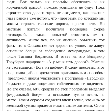
люди. Вот только их просьбы обеспечить и их
нормальной трассой, похоже, услышаны не будут. Пока
строительство дороги здесь не ожидается, как пояснил
глава района уже потому, что «программ, по которым мы
можем строить сельские дороги, просто нет». Но
местные жители посчитали последнее скорее
отговоркой, а также попыткой отомстить им за
активность. Иначе чем, по их мнению, объяснить тот
факт, что в Ольховатке нет дороги по улице, где живут
основные борцы за соблюдение меморандума, в том
числе Татьяна Богданова. В ответ на это Владимир
Торубаров парировал: «А у меня есть дорога?» Жители
не растерялись: «Есть, из щебня». К слову прекратил этот
спор глава района достаточно оригинальным способом:
предложил людям участвовать в программе «Народный
бюджет» и даже поделился собственным ее видением.
По его славам, 60% средств по этой программе выделяет
федеральный бюджет, а остальное нужно искать на
месте. Таким образом создаётся впечатление, что 40% от
желаемой суммы придется искать самим жителям. Стоит
ли говорить, что на таких условиях участников