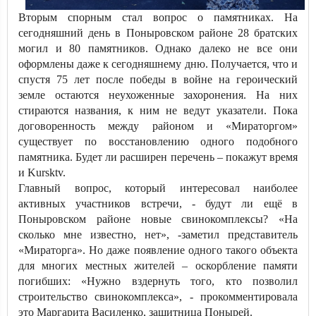
Вторым спорным стал вопрос о памятниках. На
сегодняшний день в Поныровском районе 28 братских
могил и 80 памятников. Однако далеко не все они
оформлены даже к сегодняшнему дню. Получается, что и
спустя 75 лет после победы в войне на героический
земле остаются неухоженные захоронения. На них
стираются названия, к ним не ведут указатели. Пока
договоренность между районом и «Мираторгом»
существует по восстановлению одного подобного
памятника. Будет ли расширен перечень – покажут время
и Kursktv.
Главный вопрос, который интересовал наиболее
активных участников встречи, - будут ли ещё в
Поныровском районе новые свинокомплексы? «На
сколько мне известно, нет», -заметил представитель
«Мираторга». Но даже появление одного такого объекта
для многих местных жителей – оскорбление памяти
погибших: «Нужно вздернуть того, кто позволил
строительство свинокомплекса», - прокомментировала
это Маргарита Василенко, защитница Понырей.