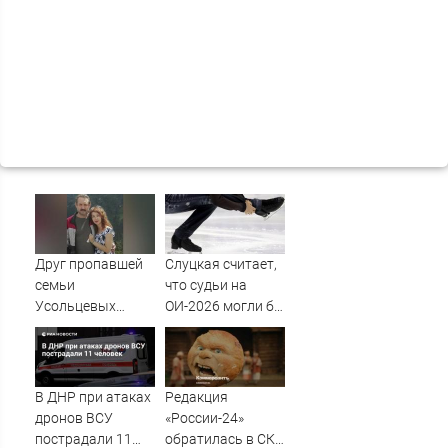
Друг пропавшей
Слуцкая считает,
семьи
что судьи на
Усольцевых
ОИ-2026 могли бы
получил
дать больше
аудиосообщение
баллов Гуменнику
от них
В ДНР при атаках
Редакция
дронов ВСУ
«России-24»
пострадали 11
обратилась в СКР