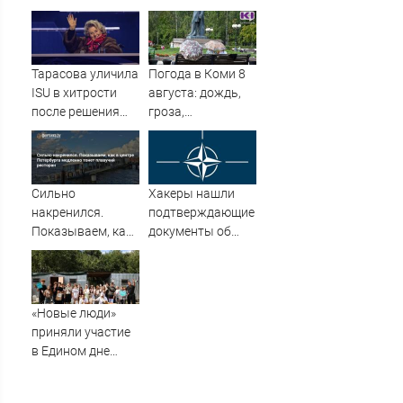
человек
из-за травли
съемочной
группы «Колобка»
Тарасова уличила
Погода в Коми 8
ISU в хитрости
августа: дождь,
после решения
гроза,
Союза снять
порывистый
санкции с 13
ветер
россиян
Сильно
Хакеры нашли
накренился.
подтверждающие
Показываем, как
документы об
в центре
участии НАТО в
Петербурга
ударах по России
медленно тонет
плавучий
«Новые люди»
ресторан
приняли участие
в Едином дне
помощи приютам
для животных