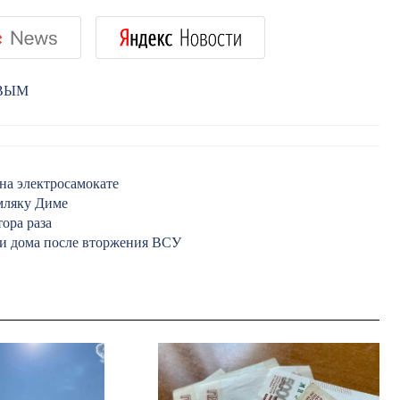
РВЫМ
на электросамокате
мляку Диме
ора раза
ли дома после вторжения ВСУ