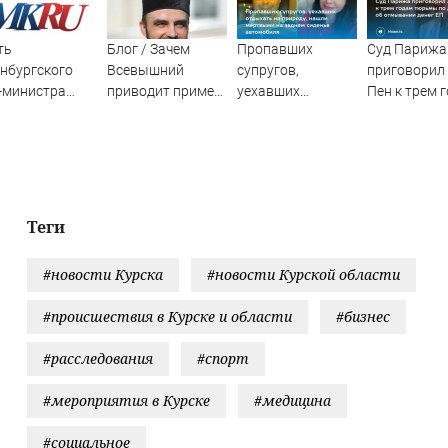
ть
Блог / Зачем
Пропавших
Суд Парижа
нбургского
Всевышний
супругов,
приговорил
-министра
приводит пример
уехавших
Пен к трем 
енбуржья
комара? - Фаиз
отдыхать на
тюрьмы по 
ет сесть на 10
Мухамедшин /
природу, нашли
об отмыван
Сусанин
мертвыми на
денег ЕП
заднем сиденье
автомобиля
Теги
#новости Курска
#новости Курской области
#происшествия в Курске и области
#бизнес
#расследования
#спорт
#мероприятия в Курске
#медицина
#социальное