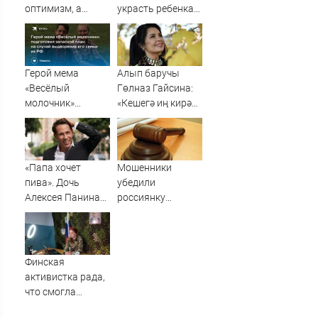
оптимизм, а
украсть ребенка
Водолеям –
россиянка
настойчивость:
гороскоп на
воскресенье, 9
Герой мема
Алып баручы
августа
«Весёлый
Гөлназ Гайсина:
молочник»
«Кешегә иң кирәк
подготовил
әйбер - җылы сүз»
запасной план на
случай
выдворения его
«Папа хочет
Мошенники
семьи из РФ
пива». Дочь
убедили
Алексея Панина*
россиянку
поставила отцу
продать
печальный
квартиру, но суд
диагноз
аннулировал
сделку
Финская
активистка рада,
что смогла
помочь насильно