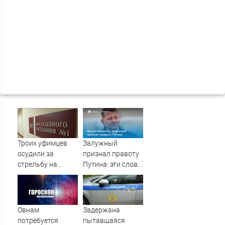
Троих уфимцев
Залужный
осудили за
признал правоту
стрельбу на
Путина: эти слова
кладбище в
прозвучали не
Башкирии
просто так
Овнам
Задержана
потребуется
пытавшаяся