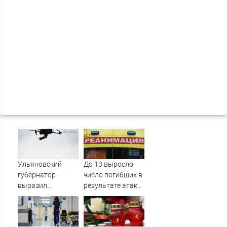
Ульяновский
До 13 выросло
губернатор
число погибших в
выразил
результате атаки
соболезнования
дронов ВСУ на
семьям погибших
Нижнекамск -
в Нижнекамске
Новости на