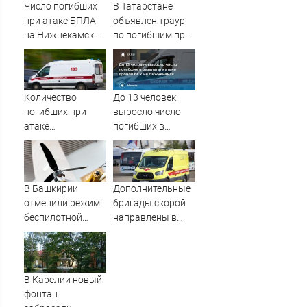
Вести.ru
Число погибших
В Татарстане
при атаке БПЛА
объявлен траур
на Нижнекамск
по погибшим при
достигло 13
атаке БПЛА на
Нижнекамск
Количество
До 13 человек
погибших при
выросло число
атаке
погибших в
беспилотников на
результате атаки
Нижнекамск
дронов ВСУ на
выросло до 13
Нижнекамск
В Башкирии
Дополнительные
отменили режим
бригады скорой
беспилотной
направлены в
опасности
Нижнекамск для
помощи
пострадавшим
при атаке БПЛА
В Карелии новый
10/08/2026 –
фонтан
Новости