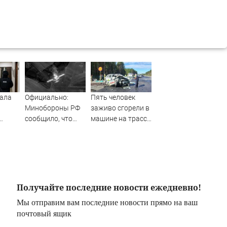
ала
Официально:
Пять человек
Минобороны РФ
заживо сгорели в
сообщило, что
машине на трассе
кол-
над Татарстаном
(ФОТО)
ночью сбили
ничество
БПЛА 07/08/2026
– Новости
Получайте последние новости ежедневно!
Мы отправим вам последние новости прямо на ваш
почтовый ящик