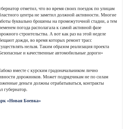
убернатор отметил, что во время своих поездок по улицам
бластного центра не заметил должной активности. Многие
аботы буквально брошены на промежуточной стадии, а тем
ременем погода располагала к самой активной фазе
орожного строительства. А вот как раз на этой неделе
бещают дожди, во время которых ремонт трасс
существлять нельзя. Таким образом реализация проекта
Безопасные и качественные автомобильные дороги»
абоко вместе с курским градоначальником лично
тивности дорожников. Может подрядчикам не по силам
ложенные деньги должны отрабатываться, контракты
л губернатор.
арк «Новая Боевка»