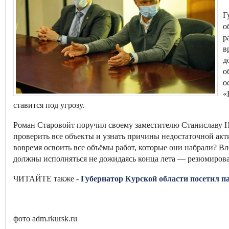
Г
о
р
в
д
о
о
«
ставится под угрозу.
Роман Старовойт поручил своему заместителю Станиславу Н
проверить все объекты и узнать причины недостаточной ак
вовремя освоить все объёмы работ, которые они набрали? В
должны исполняться не дожидаясь конца лета — резюмирова
ЧИТАЙТЕ также -
Губернатор Курской области посетил п
фото adm.rkursk.ru