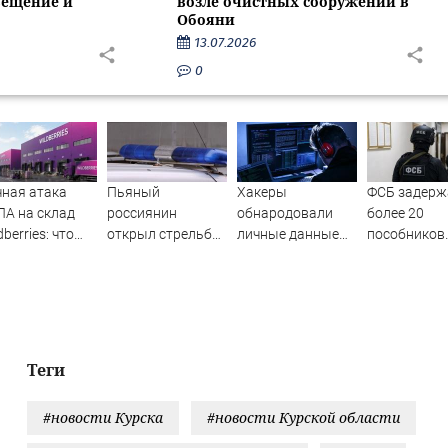
вещение и
возле очистных сооружений в
Обояни
13.07.2026
0
ная атака
Пьяный
Хакеры
ФСБ задерж
А на склад
россиянин
обнародовали
более 20
dberries: что
открыл стрельбу
личные данные
пособников
естно об
по скорой
более 100 тысяч
украинских 
редном ударе
помощи и
британских
центров за
логистическим
полицейским
силовиков -
кибермошен
нтрам
Новости на
08/2026 –
Вести.ru
вости
Теги
#новости Курска
#новости Курской области