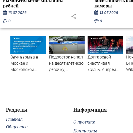
вымогательстве миллиона
восстановить ос
рублей
камеры
13.07.2026
13.07.2026
0
0
Звук взрыва в
Подросток напал
Долгаревой
Ноч
Москве и
на десятилетнюю
счастливая
БПЛ
Московской
девочку,
жизнь. Андрей
Wil
области 7 августа
ворвавшись в
Бледный
изв
2026 года:
квартиру
пронзительно
оче
Причины,
зачитал стихи
по 
источник, откуда
вместо рэпа: «У
це
был громкий
меня на душе сто
07/
хлопок
и один шов — это
Но
Разделы
Информация
туше»
Главная
О проекте
Общество
Контакты