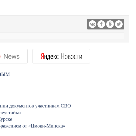
РВЫМ
лении документов участникам СВО
 неустойки
Курске
поражением от «Цмоки-Минска»