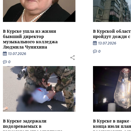
В Курске ушла из жизни
В Курской облас
бывший директор
пройдут дожди с
музыкального колледжа
13.07.2026
Людмила Чунихина
0
13.07.2026
0
В Курске задержали
В Курске в парке
подозреваемых в
конца июля пла