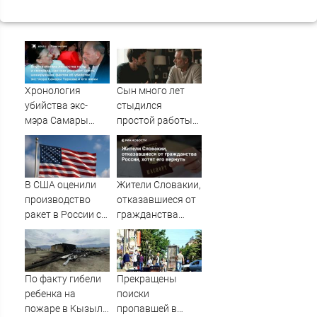
Хронология
Сын много лет
убийства экс-
стыдился
мэра Самары
простой работы
Виктора Тархова
отца, пока не
и его жены: шесть
узнал, ради чего
шокирующих
тот отказался от
фактов, новые
карьеры -
В США оценили
Жители Словакии,
подробности
история одной
производство
отказавшиеся от
семьи
ракет в России с
гражданства
производством
России, хотят его
"Пэтриотов"
вернуть
По факту гибели
Прекращены
ребенка на
поиски
пожаре в Кызыл-
пропавшей в