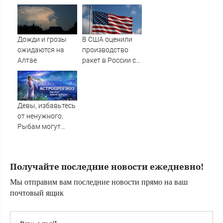
Таше возбуждено
Твери женщины
уголовное дело
Дожди и грозы
В США оценили
ожидаются на
производство
Алтае
ракет в России с
производством
"Пэтриотов"
Девы, избавьтесь
от ненужного,
Рыбам могут
прийти сны-
подсказки, а
Львам советуют
Получайте последние новости ежедневно!
быть лидером в
деле
Мы отправим вам последние новости прямо на ваш
почтовый ящик