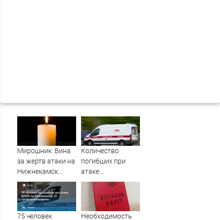
Мирошник: Вина
Количество
за жертв атаки на
погибших при
Нижнекамск
атаке
лежит на тех, кто
беспилотников на
дал Киеву оружие
Нижнекамск
10/08/2026 –
выросло до 13
Новости
75 человек
Необходимость