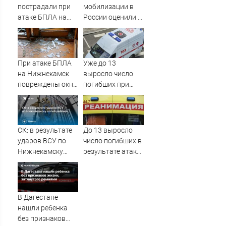
пострадали при
мобилизации в
атаке БПЛА на
России оценили в
Нижнекамск, 21
Госдуме
госпитализированы
При атаке БПЛА
Уже до 13
на Нижнекамск
выросло число
повреждены окна
погибших при
и рамы в жилых
атаке ВСУ на
домах
Нижнекамск
СК: в результате
До 13 выросло
ударов ВСУ по
число погибших в
Нижнекамску
результате атаки
погиб ребёнок
дронов ВСУ на
Нижнекамск -
Новости на
Вести.ru
В Дагестане
нашли ребенка
без признаков