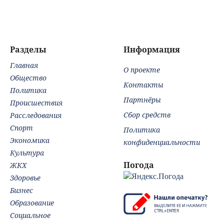
при
немедленного
хаб
бронировании
мира с Россией. В
хра
чем хитрость?
Разделы
Информация
Главная
О проекте
Общество
Контакты
Политика
Партнёры
Происшествия
Сбор средств
Расследования
Спорт
Политика
Экономика
конфиденциальности
Культура
Погода
ЖКХ
Здоровье
Бизнес
Образование
Социальное