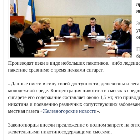
п
н
З
у
о
П
б
Производят пэки в виде небольших пакетиков, либо леденц
пакетике сравнимо с тремя пачками сигарет.
- Данные смеси в силу своей доступности, дешевизны и лег
молодежной среде. Концентрация никотина в смесях в средне
сигарете его содержание составляет около 1,5 мг, что прив
никотина и появлению различных сопутствующих заболеваний
местная газета «
Железногорские новости
».
Законотворцы внесли предложение о полном запрете на оп
жевательными никотиносодержащими смесями.