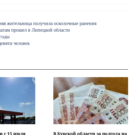
етняя жительница получила осколочные ранения
атам прошел в Липецкой области
огоды
девяти человек
и с 15 июля
В Курской области за полгода на