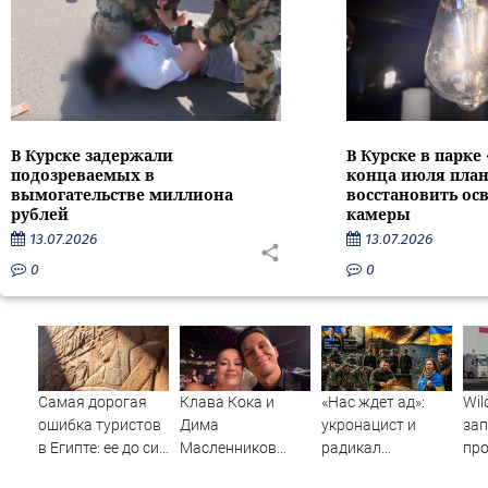
В Курске задержали
В Курске в парке
подозреваемых в
конца июля пла
вымогательстве миллиона
восстановить ос
рублей
камеры
13.07.2026
13.07.2026
0
0
Самая дорогая
Клава Кока и
«Нас ждет ад»:
Wil
ошибка туристов
Дима
укронацист и
зап
в Египте: ее до сих
Масленников
радикал
пр
пор совершают
сыграли свадьбу
потребовал
пар