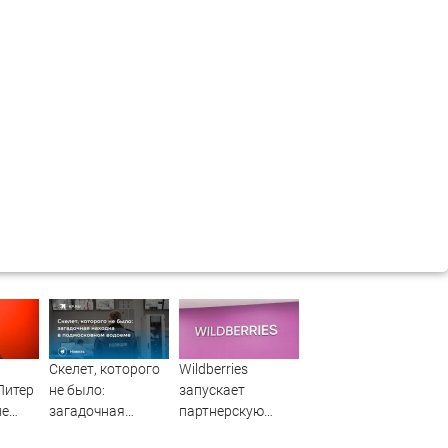
Скелет, которого
Wildberries
Питер
не было:
запускает
не
загадочная
партнерскую
и,
находка в
программу по