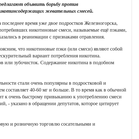
редлагают объявить борьбу против
икотинсодержащих жевательных смесей.
а последнее время уже двое подростков Железногорска,
потребивших никотиновые смеси, называемые ещё пэками,
казались в реанимации с признаками отравления.
оясним, что никотиновые пэки (или смеси) являют собой
ескурительный вариант потребления никотина.
ов или зубочисток. Содержание никотина в подобном
альности стали очень популярны в подростковой и
м составляет 40-60 мг и больше. В то время как в обычной
одит к очень быстрому привыканию к употреблению смеси
, - указано в обращении депутатов, которое цитирует
товую и розничную торговлю сосательными и