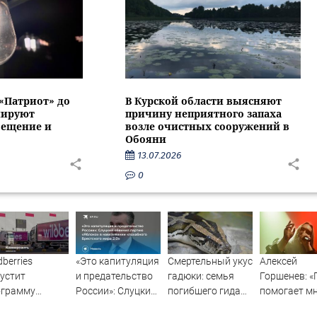
 «Патриот» до
В Курской области выясняют
нируют
причину неприятного запаха
вещение и
возле очистных сооружений в
Обояни
13.07.2026
0
dberries
«Это капитуляция
Смертельный укус
Алексей
устит
и предательство
гадюки: семья
Горшенев: «
ограмму
России»: Слуцкий
погибшего гида
помогает м
тнерских
обвинил партию
ищет правду
писать песн