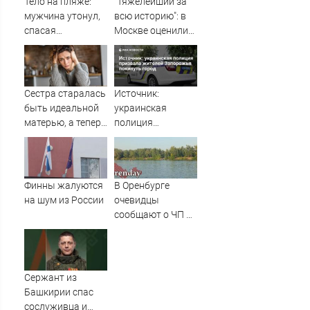
Тело на пляже:
"Тяжелейший за
мужчина утонул,
всю историю": в
спасая
Москве оценили
маленькую дочку
масштаб кризиса
09/08/2026 –
в НАТО
Новости
Сестра старалась
Источник:
быть идеальной
украинская
матерью, а теперь
полиция
рыдает, потому
призвала
что у дочери к ней
жителей
куча претензий
Запорожья
покинуть город
Финны жалуются
В Оренбурге
на шум из России
очевидцы
сообщают о ЧП на
озере Старица
Сержант из
Башкирии спас
сослуживца и