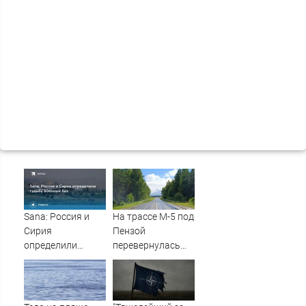
Sana: Россия и
На трассе М-5 под
Сирия
Пензой
определили
перевернулась
судьбу военных
фура - Столица58
баз