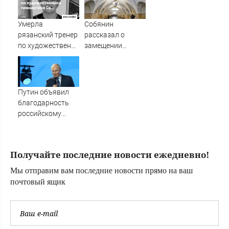
творожной каши -
рецепт
Умерла
Собянин
рязанский тренер
рассказал о
по художественной
замещении
гимнастике
импортных
Светлана
технологий при
Коновалова —
модернизации
Новости за
метро - RT Russia -
Путин объявил
19.02.2024
Медиаплатформа
благодарность
МирТесен
российскому
рэперу
Получайте последние новости ежедневно!
Мы отправим вам последние новости прямо на ваш
почтовый ящик