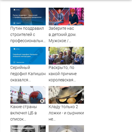
Путин поздравил
Заберите нас
строителей с
в детский дом.
профессиональным
Мужское /
праздником
Женское. Самые
драматичные
моменты выпуска
от 25.09.2019
Серийный
Раскрыто, по
педофил Капишон
какой причине
оказался
королевская
неподсуден
семья
проигнорировала
45-летие Меган
Маркл
Какие страны
Кладу только 2
включил ЦБ в
ложки - и сырники
список
не
«недружественных»
разваливаются:
никакой