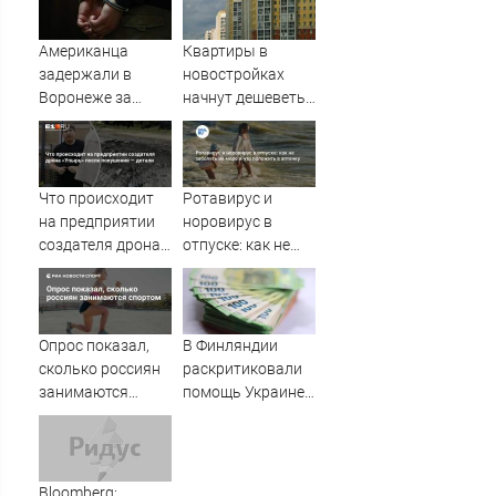
потребовали
зарплату
ужесточить -
сотрудникам
Американца
Квартиры в
Новости на
задержали в
новостройках
Вести.ru
Воронеже за
начнут дешеветь
пьяный дебош в
— когда ждать
поезде
снижения цен
Что происходит
Ротавирус и
на предприятии
норовирус в
создателя дрона
отпуске: как не
«Упырь» после
заболеть на море
покушения —
и что положить в
детали
аптечку
Опрос показал,
В Финляндии
сколько россиян
раскритиковали
занимаются
помощь Украине
спортом
со стороны
Хельсинки
Bloomberg: