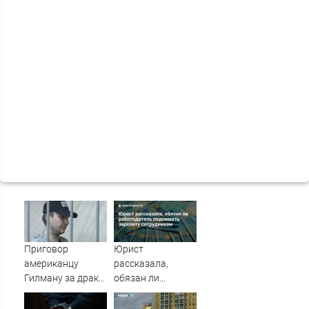
Приговор
Юрист
американцу
рассказала,
Гилману за драки
обязан ли
в воронежском
работодатель
СИЗО
поднимать