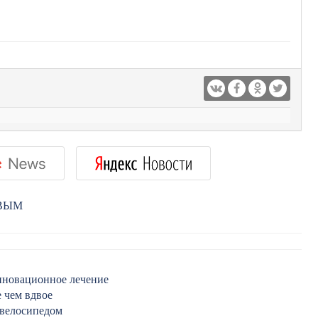
РВЫМ
нновационное лечение
е чем вдвое
 велосипедом