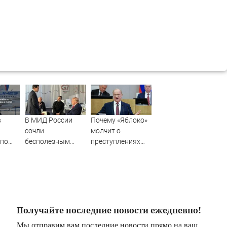
в
В МИД России
Почему «Яблоко»
сочли
молчит о
 по
бесполезным
преступлениях
бул
визит Зеленского
Киева: Зюганов
в США
назвал причину
итая
Получайте последние новости ежедневно!
Мы отправим вам последние новости прямо на ваш