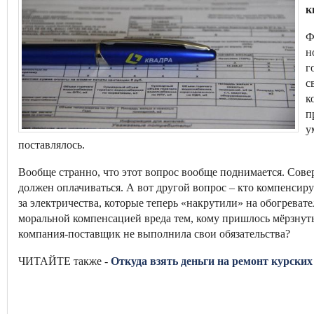
к
Ф
н
г
с
к
п
у
поставлялось.
Вообще странно, что этот вопрос вообще поднимается. Сов
должен оплачиваться. А вот другой вопрос – кто компенсир
за электричества, которые теперь «накрутили» на обогревате
моральной компенсацией вреда тем, кому пришлось мёрзнуть,
компания-поставщик не выполнила свои обязательства?
ЧИТАЙТЕ также -
Откуда взять деньги на ремонт курски