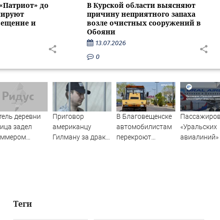
 «Патриот» до
В Курской области выясняют
нируют
причину неприятного запаха
вещение и
возле очистных сооружений в
Обояни
13.07.2026
0
ель деревни
Приговор
В Благовещенске
Пассажиро
ица задел
американцу
автомобилистам
«Уральских
иммером
Гилману за драки
перекроют
авиалиний»
овую трубу
в воронежском
«народную тропу»
пути в Стам
СИЗО
— АМУР.Инфо
обчистили
потребовали
граждане К
ужесточить -
Новости на
Вести.ru
Теги