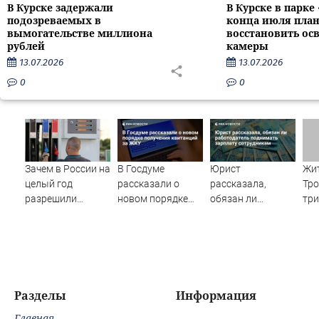
В Курске задержали
В Курске в парке
подозреваемых в
конца июля пла
вымогательстве миллиона
восстановить ос
рублей
камеры
13.07.2026
13.07.2026
0
0
Зачем в России на
В Госдуме
Юрист
Жит
целый год
рассказали о
рассказала,
Тро
разрешили
новом порядке
обязан ли
тр
бензин «Евро-2» и
получения
работодатель
газ
«Евро-3»
квитанций за
поднимать
ЖКУ
зарплату
сотрудникам
Разделы
Информация
Главная