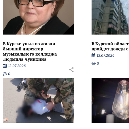
В Курске ушла из жизни
В Курской облас
бывший директор
пройдут дожди с
музыкального колледжа
13.07.2026
Людмила Чунихина
0
13.07.2026
0