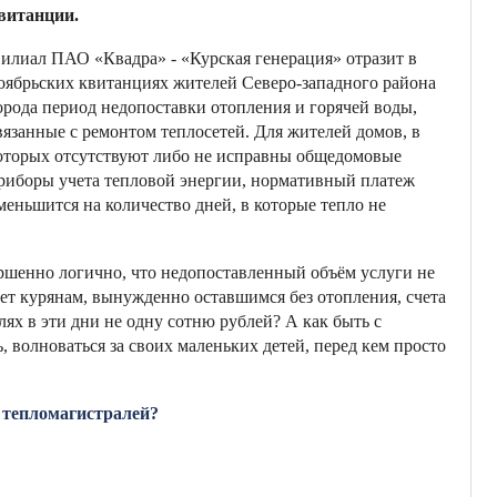
витанции.
илиал ПАО «Квадра» - «Курская генерация» отразит в
оябрьских квитанциях жителей Северо-западного района
орода период недопоставки отопления и горячей воды,
вязанные с ремонтом теплосетей. Для жителей домов, в
оторых отсутствуют либо не исправны общедомовые
риборы учета тепловой энергии, нормативный платеж
меньшится на количество дней, в которые тепло не
ершенно логично, что недопоставленный объём услуги не
ует курянам, вынужденно оставшимся без отопления, счета
лях в эти дни не одну сотню рублей? А как быть с
 волноваться за своих маленьких детей, перед кем просто
х тепломагистралей?