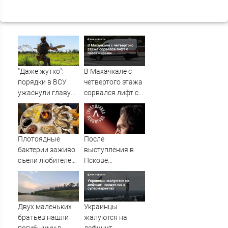
"Даже жутко":
В Махачкале с
порядки в ВСУ
четвертого этажа
ужаснули главу
сорвался лифт с
британской
пассажирами
армии
Плотоядные
После
бактерии заживо
выступления в
съели любителей
Пскове
моря и устриц
группировка
«Ленинград»
отменила
концерты в
Двух маленьких
Украинцы
Якутске и
братьев нашли
жалуются на
Саранске