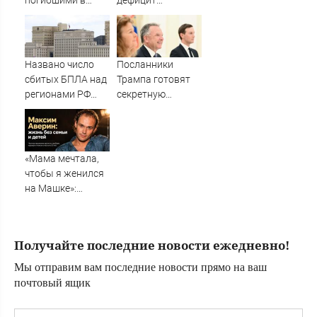
погибшими в
дефицит
Дагестане
продуктов в
супермаркетах
Названо число
Посланники
сбитых БПЛА над
Трампа готовят
регионами РФ
секретную
сегодня
миссию в Москву
и Киев
«Мама мечтала,
чтобы я женился
на Машке»:
почему Максим
Аверин к 50 годам
остался без
Получайте последние новости ежедневно!
официального
брака и детей ✿✔️
Мы отправим вам последние новости прямо на ваш
TVCenter.ru
почтовый ящик